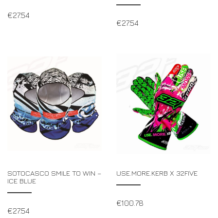
€
27.54
€
27.54
SOTOCASCO SMILE TO WIN –
USE.MORE.KERB X 32FIVE
ICE BLUE
€
100.78
€
27.54