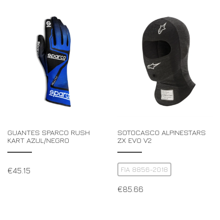
GUANTES SPARCO RUSH
SOTOCASCO ALPINESTARS
KART AZUL/NEGRO
ZX EVO V2
FIA 8856-2018
€
45.15
€
85.66