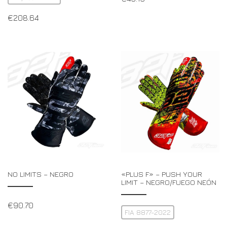
€
208.64
NO LIMITS – NEGRO
«PLUS F» – PUSH YOUR
LIMIT – NEGRO/FUEGO NEÓN
€
90.70
FIA 8877-2022