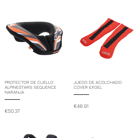
DRIVERS/PARTNERS
FAQS
RECURSOS
DRIVERS/PARTNERS
MI CUENTA
PONTE EN CONTACTO CON
MI CUENTA
PÁGINA DE CONSULTA PARA DISTRIBUIDORES
FORMULARIO DE INSCRIPCIÓN DE EMBAJADORES
PROTECTOR DE CUELLO
JUEGO DE ACOLCHADO
ALPINESTARS SEQUENCE
COVER EXGEL
NARANJA
€
48.91
€
50.37