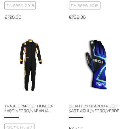
FIA 8856-2018
FIA 8856-2018
€
728.36
€
728.36
TRAJE SPARCO THUNDER
GUANTES SPARCO RUSH
KART NEGRO/NARANJA
KART AZUL/NEGRO/VERDE
CIK/FIA Nivel 2
€
45.15