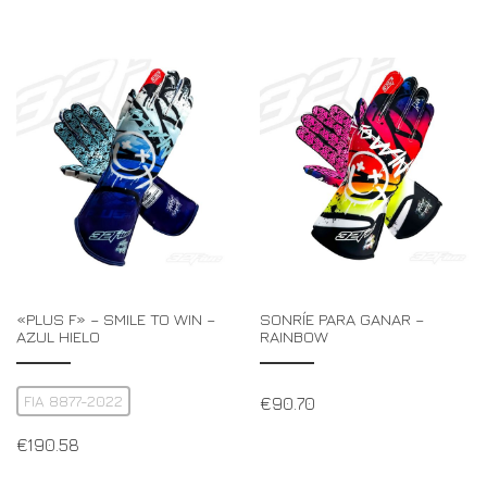
«PLUS F» – SMILE TO WIN –
SONRÍE PARA GANAR –
AZUL HIELO
RAINBOW
FIA 8877-2022
€
90.70
€
190.58