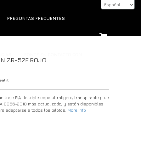
PREGUNTAS FRECUENTES
ICIAS
PONTE EN CONTACTO CON
ÓN ZR-52F ROJO
at it.
traje FIA de triple capa ultraligero, transpirable y de
FIA 8856-2018 más actualizada, y están disponibles
ra adaptarse a todos los pilotos.
More Info