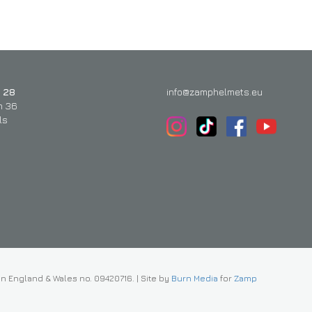
 28
info@zamphelmets.eu
n 36
ls
in England & Wales no. 09420716.
|
Site by
Burn Media
for
Zamp