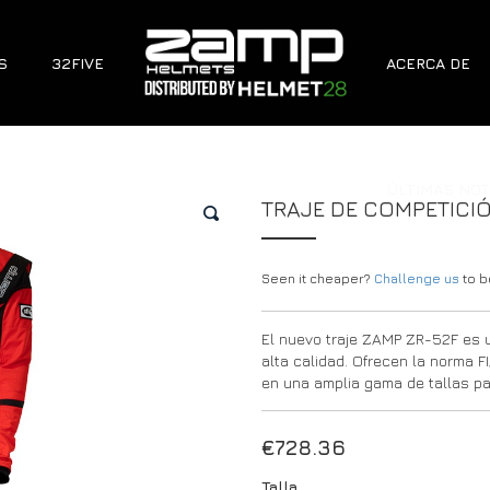
S
32FIVE
ACERCA DE
ÚLTIMAS NOT
TRAJE DE COMPETICI
🔍
Seen it cheaper?
Challenge us
to be
El nuevo traje ZAMP ZR-52F es un 
alta calidad. Ofrecen la norma 
en una amplia gama de tallas pa
€
728.36
Talla