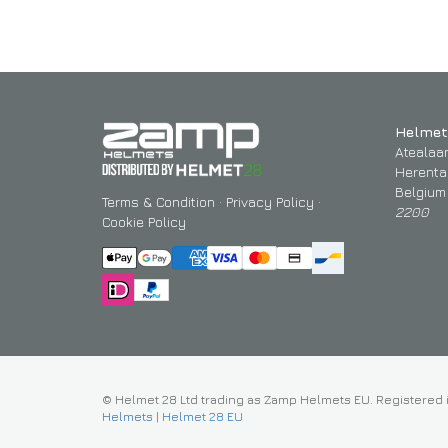
Helmet
Atealaa
Herenta
Belgium
Terms & Condition
·
Privacy Policy
·
2200
Cookie Policy
© Helmet 28 Ltd trading as Zamp Helmets EU. Registered 
Helmets | Helmet 28 EU