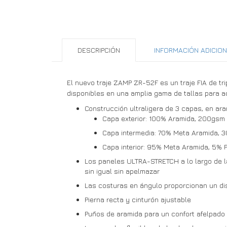
DESCRIPCIÓN
INFORMACIÓN ADICIO
El nuevo traje ZAMP ZR-52F es un traje FIA de tr
disponibles en una amplia gama de tallas para ad
Construcción ultraligera de 3 capas, en ara
Capa exterior: 100% Aramida, 200gsm
Capa intermedia: 70% Meta Aramida, 
Capa interior: 95% Meta Aramida, 5%
Los paneles ULTRA-STRETCH a lo largo de la c
sin igual sin apelmazar
Las costuras en ángulo proporcionan un di
Pierna recta y cinturón ajustable
Puños de aramida para un confort afelpado