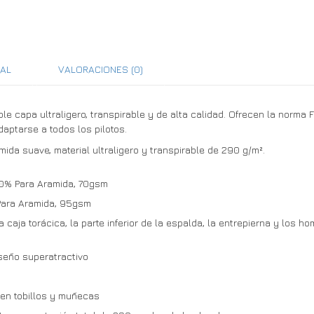
NAL
VALORACIONES (0)
iple capa ultraligero, transpirable y de alta calidad. Ofrecen la norm
aptarse a todos los pilotos.
mida suave, material ultraligero y transpirable de 290 g/m².
30% Para Aramida, 70gsm
 Para Aramida, 95gsm
aja torácica, la parte inferior de la espalda, la entrepierna y los ho
seño superatractivo
 en tobillos y muñecas