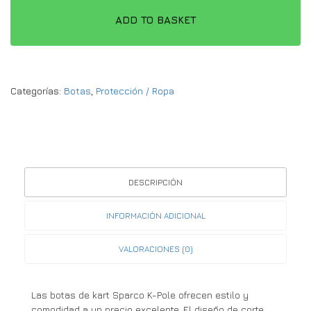
ADD TO BASKET
Categorías:
Botas
,
Protección / Ropa
DESCRIPCIÓN
INFORMACIÓN ADICIONAL
VALORACIONES (0)
Las botas de kart Sparco K-Pole ofrecen estilo y
comodidad a un precio excelente. El diseño de corte