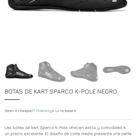
DRIVERS/PARTNERS
FAQS
RECURSOS
DRIVERS/PARTNERS
MI CUENTA
PONTE EN CONTACTO CON
MI CUENTA
PÁGINA DE CONSULTA PARA DISTRIBUIDORES
FORMULARIO DE INSCRIPCIÓN DE EMBAJADORES
BOTAS DE KART SPARCO K-POLE NEGRO
Seen it cheaper?
Challenge us
to beat it.
Las botas de kart Sparco K-Pole ofrecen estilo y comodidad a
un precio excelente. El diseño de corte medio presenta una parte