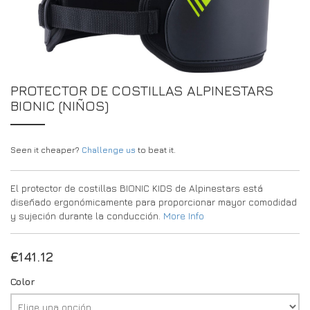
DRIVERS/PARTNERS
FAQS
RECURSOS
DRIVERS/PARTNERS
MI CUENTA
PONTE EN CONTACTO CON
PROTECTOR DE COSTILLAS ALPINESTARS
MI CUENTA
BIONIC (NIÑOS)
PÁGINA DE CONSULTA PARA DISTRIBUIDORES
FORMULARIO DE INSCRIPCIÓN DE EMBAJADORES
Seen it cheaper?
Challenge us
to beat it.
El protector de costillas BIONIC KIDS de Alpinestars está
diseñado ergonómicamente para proporcionar mayor comodidad
y sujeción durante la conducción.
More Info
€
141.12
Color