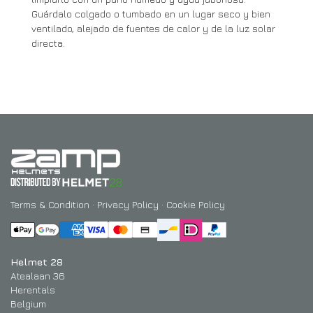
Guárdalo colgado o tumbado en un lugar seco y bien
ventilado, alejado de fuentes de calor y de la luz solar
directa.
Terms & Condition
·
Privacy Policy
·
Cookie Policy
Helmet 28
Atealaan 36
Herentals
Belgium