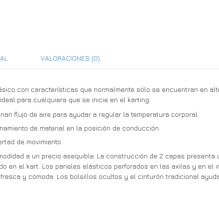
NAL
VALORACIONES (0)
ásico con características que normalmente sólo se encuentran en alt
deal para cualquiera que se inicie en el karting.
an flujo de aire para ayudar a regular la temperatura corporal
amiento de material en la posición de conducción
ertad de movimiento
modidad a un precio asequible. La construcción de 2 capas presenta 
 en el kart. Los paneles elásticos perforados en las axilas y en el i
fresca y cómoda. Los bolsillos ocultos y el cinturón tradicional ayu