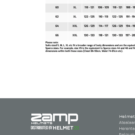
Helmet
Atealaa
Herenta
Belgium