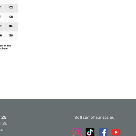
 28
info@zamphelmets.eu
n 36
ls