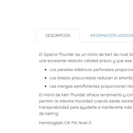
DESCRIPCIÓN
INFORMACIÓN ADICIO
El Sparco Thunder es un mono de kart de nivel b
una excelente relación calidad-precio y que sea i
Los paneles elásticos perforados proporcion
Los brazos precurvados reducen el amonton
Las mangas semiflotantes proporcionan lib
El mono de kart Thunder ofrece rendimiento y co
permitir la máxima movilidad cuando estás sentado
transpirabilidad para ayudarte a mantenerte más 
de karting.
Homologado CIK FIA Nivel 2