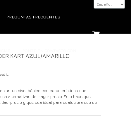
PREGUNTAS FRECUENTES
ICIAS
PONTE EN CONTACTO CON
ER KART AZUL/AMARILLO
at it.
 kart de nivel básico con características que
en alternativas de mayor precio. Esto hace que
lidad-precio y que sea ideal para cualquiera que se