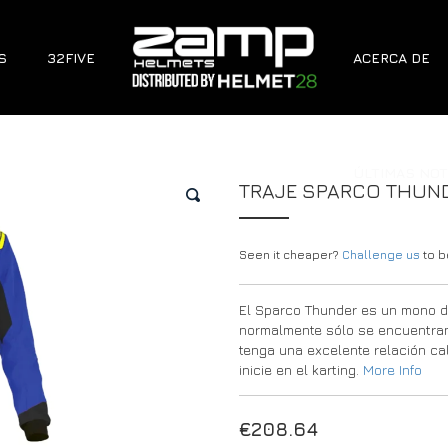
S
32FIVE
ACERCA DE
ÚLTIMAS NOT
TRAJE SPARCO THUND
🔍
Seen it cheaper?
Challenge us
to be
El Sparco Thunder es un mono de
normalmente sólo se encuentran 
tenga una excelente relación ca
inicie en el karting.
More Info
€
208.64