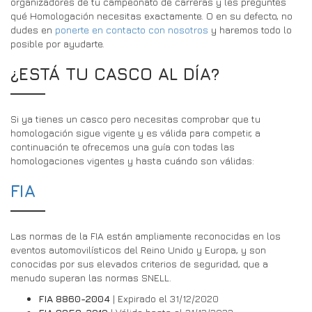
organizadores de tu campeonato de carreras y les preguntes
qué Homologación necesitas exactamente. O en su defecto, no
DRIVERS/PARTNERS
FAQS
dudes en
ponerte en contacto con nosotros
y haremos todo lo
RECURSOS
DRIVERS/PARTNERS
posible por ayudarte.
MI CUENTA
¿ESTÁ TU CASCO AL DÍA?
PONTE EN CONTACTO CON
MI CUENTA
PÁGINA DE CONSULTA PARA DISTRIBUIDORES
Si ya tienes un casco pero necesitas comprobar que tu
homologación sigue vigente y es válida para competir, a
FORMULARIO DE INSCRIPCIÓN DE EMBAJADORES
continuación te ofrecemos una guía con todas las
homologaciones vigentes y hasta cuándo son válidas:
FIA
Las normas de la FIA están ampliamente reconocidas en los
eventos automovilísticos del Reino Unido y Europa, y son
conocidas por sus elevados criterios de seguridad, que a
menudo superan las normas SNELL.
FIA 8860-2004
| Expirado el 31/12/2020