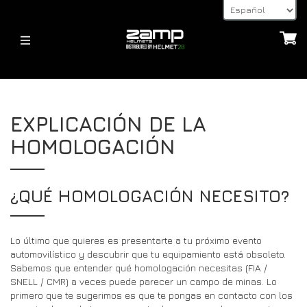
HELMETS
CASCOS
ACERCA DE
EXPLICACIÓN DE LA
FIA
JUVENTUD – CMR 2016
EXPLICACIÓN DE LA HOMOLOGACIÓN
HOMOLOGACIÓN
JUVENTUD – CMR 2016
FIA
PLAZOS DE ENVÍO
CASCOS
DEVUELVE
ACCESSORIES
POSTES HANS, DISPOSITIVOS HANS Y FHR
¿QUÉ HOMOLOGACIÓN NECESITO?
ACCESORIOS
32FIVE
FORMAS DE PAGO
VISERAS
ÚLTIMAS NOTICIAS
PREGUNTAS FRECUENTES
ACCESORIOS PARA CASCOS
Lo último que quieres es presentarte a tu próximo evento
DEVUELVE
automovilístico y descubrir que tu equipamiento está obsoleto.
ÚLTIMAS NOTICIAS
OTROS
Sabemos que entender qué homologación necesitas (FIA /
PONTE EN CONTACTO CON
SNELL / CMR) a veces puede parecer un campo de minas. Lo
BLOG
32FIVE
primero que te sugerimos es que te pongas en contacto con los
PÁGINA DE CONSULTA PARA DISTRIBUIDORES
DEALERS