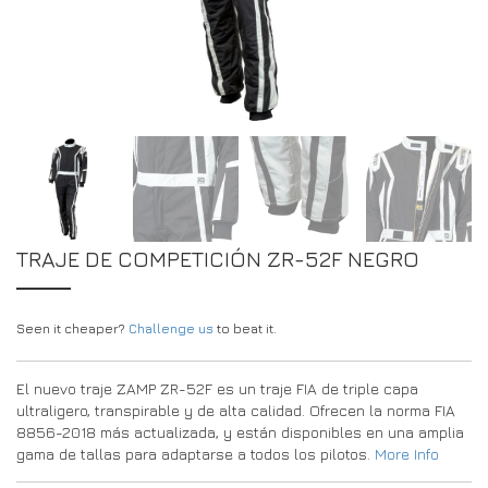
DRIVERS/PARTNERS
FAQS
RECURSOS
DRIVERS/PARTNERS
MI CUENTA
PONTE EN CONTACTO CON
MI CUENTA
PÁGINA DE CONSULTA PARA DISTRIBUIDORES
FORMULARIO DE INSCRIPCIÓN DE EMBAJADORES
TRAJE DE COMPETICIÓN ZR-52F NEGRO
Seen it cheaper?
Challenge us
to beat it.
El nuevo traje ZAMP ZR-52F es un traje FIA de triple capa
ultraligero, transpirable y de alta calidad. Ofrecen la norma FIA
8856-2018 más actualizada, y están disponibles en una amplia
gama de tallas para adaptarse a todos los pilotos.
More Info