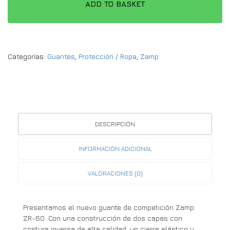
ADD TO BASKET
Categorías:
Guantes
,
Protección / Ropa
,
Zamp
DESCRIPCIÓN
INFORMACIÓN ADICIONAL
VALORACIONES (0)
Presentamos el nuevo guante de competición Zamp
ZR-60. Con una construcción de dos capas con
costura inversa de alta calidad, un cierre elástico y