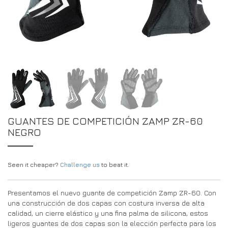
DRIVERS/PARTNERS
FAQS
RECURSOS
DRIVERS/PARTNERS
MI CUENTA
PONTE EN CONTACTO CON
MI CUENTA
PÁGINA DE CONSULTA PARA DISTRIBUIDORES
FORMULARIO DE INSCRIPCIÓN DE EMBAJADORES
GUANTES DE COMPETICIÓN ZAMP ZR-60
NEGRO
Seen it cheaper?
Challenge us
to beat it.
Presentamos el nuevo guante de competición Zamp ZR-60. Con
una construcción de dos capas con costura inversa de alta
calidad, un cierre elástico y una fina palma de silicona, estos
ligeros guantes de dos capas son la elección perfecta para los