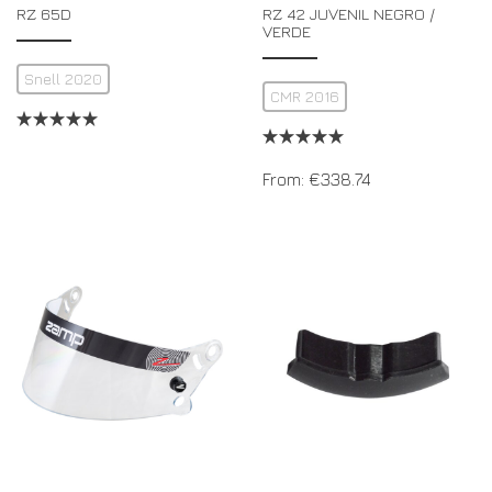
RZ 65D
RZ 42 JUVENIL NEGRO /
VERDE
Snell 2020
CMR 2016
From:
€
338.74