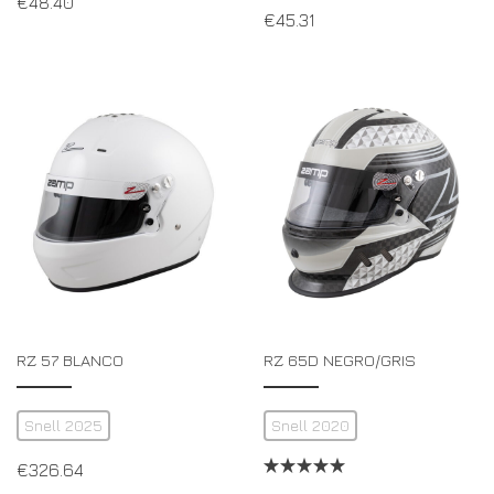
€
48.40
€
45.31
RZ 57 BLANCO
RZ 65D NEGRO/GRIS
Snell 2025
Snell 2020
€
326.64