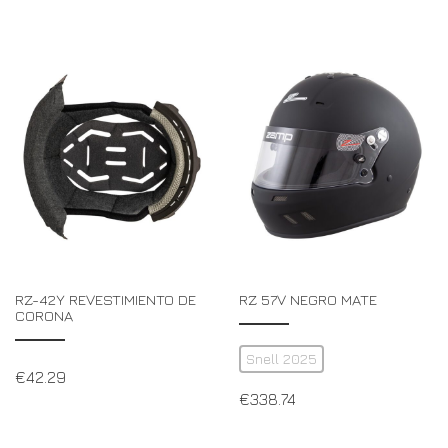
RZ-42Y REVESTIMIENTO DE
RZ 57V NEGRO MATE
CORONA
Snell 2025
€
42.29
€
338.74