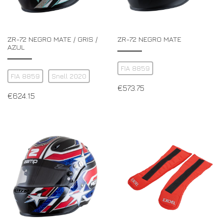
ZR-72 NEGRO MATE / GRIS /
ZR-72 NEGRO MATE
AZUL
FIA 8859
FIA 8859
Snell 2020
€
573.75
€
624.15