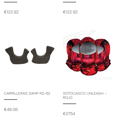
€
122.92
€
122.92
CARRILLERAS ZAMP RZ-62
SOTOCASCO UNLEASH –
ROJO
€
48.06
€
27.54