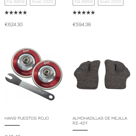
FIA 8859
Snell 2020
FIA 8859
Snell 2020
€
624.30
€
594.38
HANS PUESTOS ROJO
ALMOHADILLAS DE MEJILLA
RZ-42Y