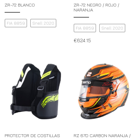
ZR-72 BLANCO
ZR-72 NEGRO / ROJO /
NARANJA
FIA 8859
Snell 2020
FIA 8859
Snell 2020
€
624.15
PROTECTOR DE COSTILLAS
RZ 67D CARBON NARANJA /