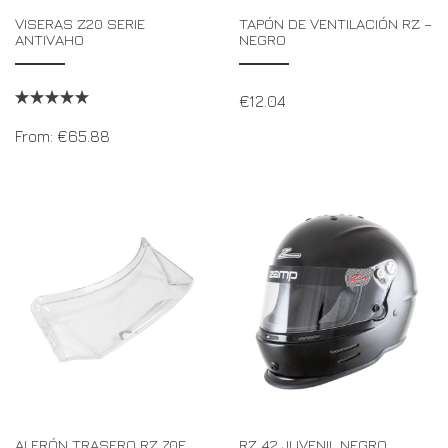
VISERAS Z20 SERIE
TAPÓN DE VENTILACIÓN RZ –
ANTIVAHO
NEGRO
€
12.04
From:
€
65.88
ALERÓN TRASERO RZ 70E
RZ 42 JUVENIL NEGRO