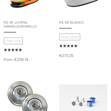
RZ 42 JUVENIL
RZ 56 BLANCO
NARANJA/AMARILLO
Snell 2020
CMR 2016
€
273.25
From:
€
338.74