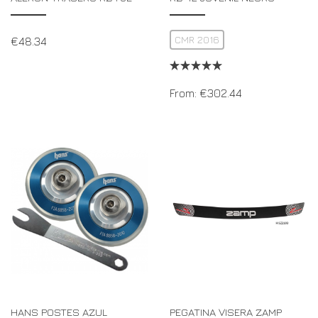
CMR 2016
€
48.34
From:
€
302.44
HANS POSTES AZUL
PEGATINA VISERA ZAMP