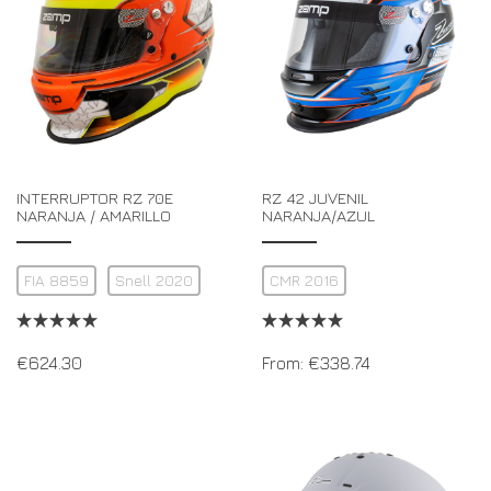
INTERRUPTOR RZ 70E
RZ 42 JUVENIL
NARANJA / AMARILLO
NARANJA/AZUL
FIA 8859
Snell 2020
CMR 2016
€
624.30
From:
€
338.74