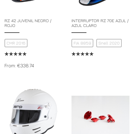
RZ 42 JUVENIL NEGRO /
INTERRUPTOR RZ 70E AZUL /
ROJO
AZUL CLARO
CMR 2016
FIA 8859
Snell 2020
From:
€
338.74