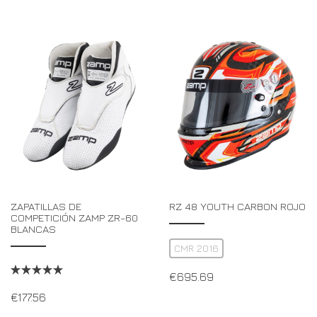
ZAPATILLAS DE
RZ 48 YOUTH CARBON ROJO
COMPETICIÓN ZAMP ZR-60
BLANCAS
CMR 2016
€
695.69
€
177.56