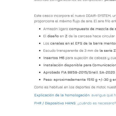
Este casco incorpora el nuevo DDAIR-SYSTEM, un 
proporciona el máximo flujo de aire. El aire frío e
Armazón ligero
compuesto de mezcla de 
El
diseño
en
Z
de la carcasa hace circular 
Los
canales en el EPS de la barra ment
Escudo transparente de 3 mm de
la serie 
Insertos M6
para sujeción de cabeza y cue
Instalación disponible para Comunicacio
Aprobado FIA 8859-2015/Snell SA-2020
Peso: aproximadamente 1510 g +/-30 g en
Como es habitual en los deportes de motor, nuest
Explicación de la homologación
: averigua qué
FHR / Dispositivo HANS
: ¿cuándo es necesario