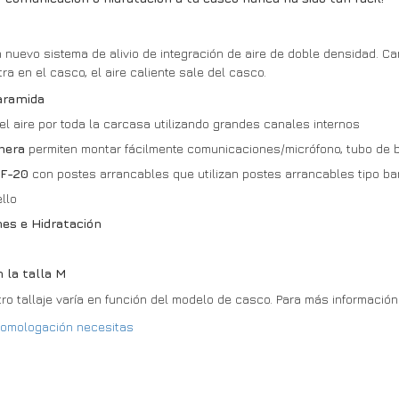
nuevo sistema de alivio de integración de aire de doble densidad. C
ntra en el casco, el aire caliente sale del casco.
aramida
el aire por toda la carcasa utilizando grandes canales internos
onera
permiten montar fácilmente comunicaciones/micrófono, tubo de b
ZF-20
con postes arrancables que utilizan postes arrancables tipo b
llo
nes e Hidratación
 la talla M
ro tallaje varía en función del modelo de casco. Para más información
 homologación necesitas
?