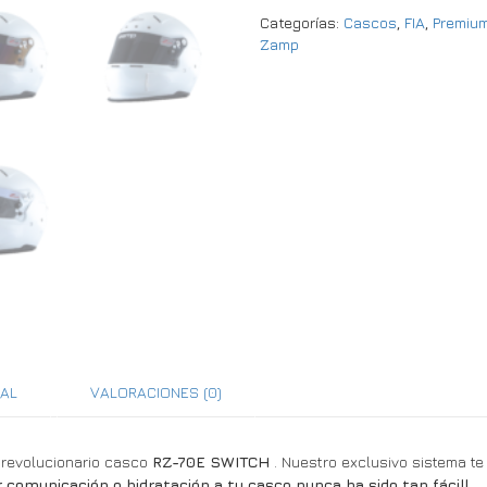
Categorías:
Cascos
,
FIA
,
Premiu
Zamp
NAL
VALORACIONES (0)
 revolucionario casco
RZ-70E SWITCH
. Nuestro exclusivo sistema te
r comunicación o hidratación a tu casco nunca ha sido tan fácil!