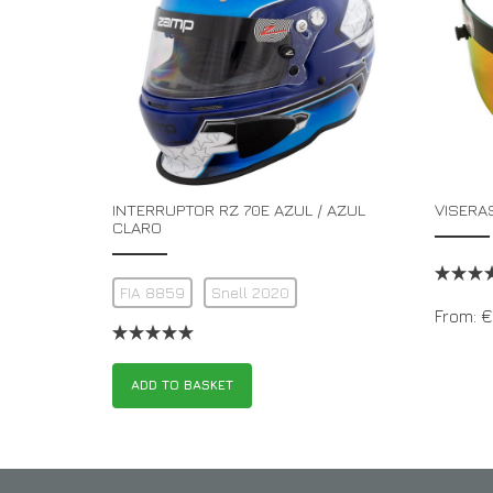
INTERRUPTOR RZ 70E AZUL / AZUL
VISERA
CLARO
FIA 8859
Snell 2020
From:
€
ADD TO BASKET