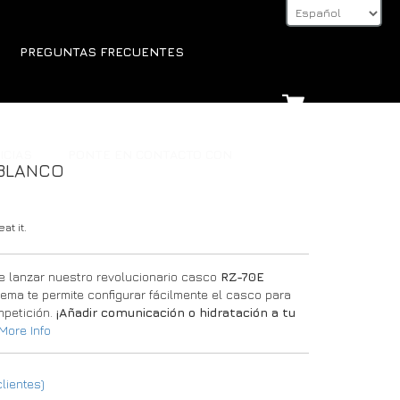
PREGUNTAS FRECUENTES
ICIAS
PONTE EN CONTACTO CON
 BLANCO
at it.
 lanzar nuestro revolucionario casco
RZ-70E
tema te permite configurar fácilmente el casco para
mpetición.
¡Añadir comunicación o hidratación a tu
More Info
lientes)