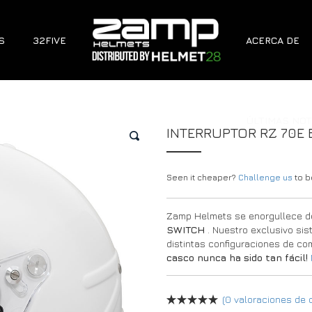
S
32FIVE
ACERCA DE
ÚLTIMAS NOT
INTERRUPTOR RZ 70E
🔍
Seen it cheaper?
Challenge us
to be
Zamp Helmets se enorgullece de
SWITCH
. Nuestro exclusivo sis
distintas configuraciones de co
casco nunca ha sido tan fácil!
(
0
valoraciones de c