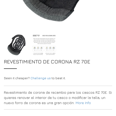
DRIVERS/PARTNERS
FAQS
RECURSOS
DRIVERS/PARTNERS
MI CUENTA
PONTE EN CONTACTO CON
MI CUENTA
PÁGINA DE CONSULTA PARA DISTRIBUIDORES
FORMULARIO DE INSCRIPCIÓN DE EMBAJADORES
REVESTIMIENTO DE CORONA RZ 70E
Seen it cheaper?
Challenge us
to beat it.
Revestimiento de corona de recambio para los cascos RZ 70E. Si
quieres renovar el interior de tu casco o modificar la talla, un
nuevo forro de corona es una gran opción.
More Info