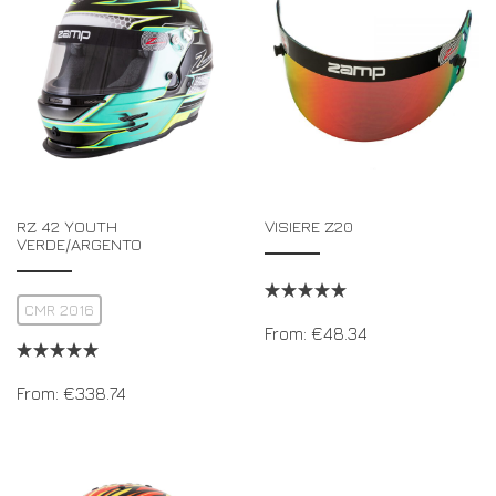
RZ 42 YOUTH
VISIERE Z20
VERDE/ARGENTO
CMR 2016
From:
€
48.34
From:
€
338.74