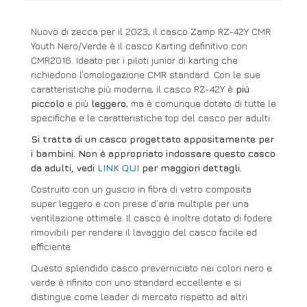
Nuovo di zecca per il 2023, il casco Zamp RZ-42Y CMR
Youth Nero/Verde è il casco Karting definitivo con
CMR2016. Ideato per i piloti junior di karting che
richiedono l’omologazione CMR standard. Con le sue
caratteristiche più moderne, il casco RZ-42Y è
più
piccolo
e più
leggero
, ma è comunque dotato di tutte le
specifiche e le caratteristiche top del casco per adulti.
Si tratta di un casco progettato appositamente per
i bambini. Non è appropriato indossare questo casco
da adulti, vedi
LINK QUI
per maggiori dettagli.
Costruito con un guscio in fibra di vetro composita
super leggero e con prese d’aria multiple per una
ventilazione ottimale. Il casco è inoltre dotato di fodere
rimovibili per rendere il lavaggio del casco facile ed
efficiente.
Questo splendido casco preverniciato nei colori nero e
verde è rifinito con uno standard eccellente e si
distingue come leader di mercato rispetto ad altri