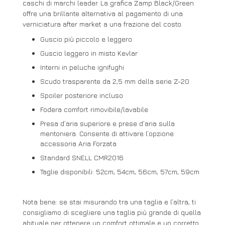
caschi di marchi leader. La grafica Zamp Black/Green
offre una brillante alternativa al pagamento di una
verniciatura after market a una frazione del costo.
Guscio più piccolo e leggero
Guscio leggero in misto Kevlar
Interni in peluche ignifughi
Scudo trasparente da 2,5 mm della serie Z-20
Spoiler posteriore incluso
Fodera comfort rimovibile/lavabile
Presa d’aria superiore e prese d’aria sulla
mentoniera. Consente di attivare l’opzione
accessoria Aria Forzata
Standard SNELL CMR2016
Taglie disponibili: 52cm, 54cm, 56cm, 57cm, 59cm
Nota bene: se stai misurando tra una taglia e l’altra, ti
consigliamo di scegliere una taglia più grande di quella
abituale per ottenere un comfort ottimale e un corretto