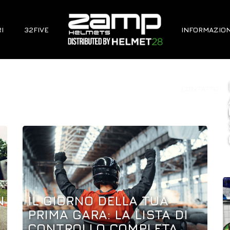
I
32FIVE
INFORMAZION
CONTATTO
N
IL GIORNO DELLA TUA
PRIMA GARA: LA LISTA DI
CONTROLLO COMPLETA