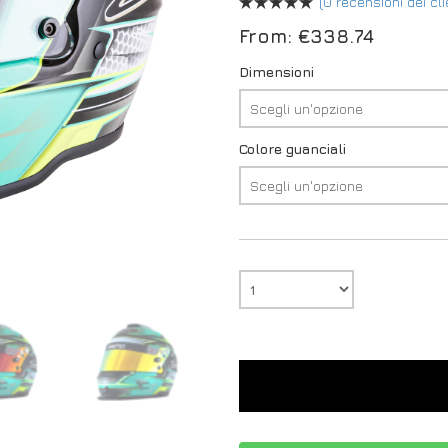
(
0
recensioni dei cli
From:
€
338.74
Dimensioni
Colore guanciali