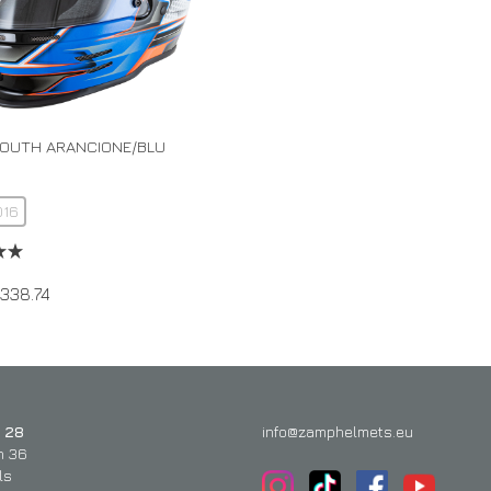
YOUTH ARANCIONE/BLU
016
338.74
 28
info@zamphelmets.eu
n 36
ls