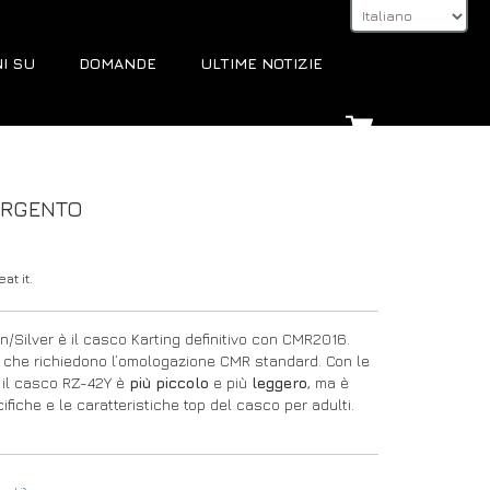
I SU
DOMANDE
ULTIME NOTIZIE
ARGENTO
at it.
Silver è il casco Karting definitivo con CMR2016.
ting che richiedono l’omologazione CMR standard. Con le
, il casco RZ-42Y è
più piccolo
e più
leggero
, ma è
fiche e le caratteristiche top del casco per adulti.