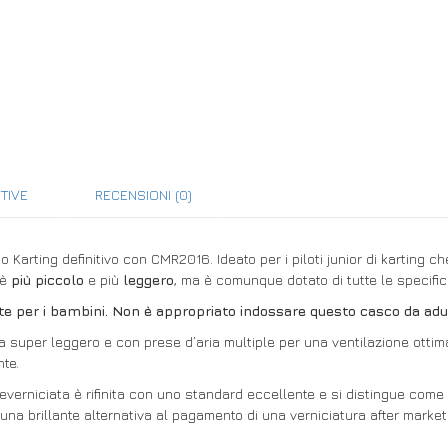
TIVE
RECENSIONI (0)
Karting definitivo con CMR2016. Ideato per i piloti junior di karting 
 è
più piccolo
e più
leggero
, ma è comunque dotato di tutte le specific
e per i bambini. Non è appropriato indossare questo casco da adul
 super leggero e con prese d’aria multiple per una ventilazione ottimale
nte.
erniciata è rifinita con uno standard eccellente e si distingue come le
una brillante alternativa al pagamento di una verniciatura after market