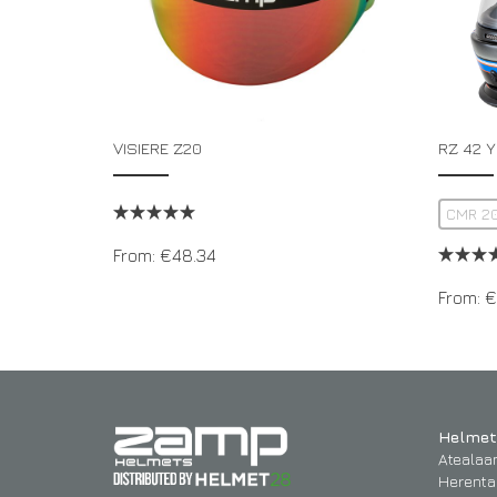
VISIERE Z20
RZ 42 
CMR 2
From:
€
48.34
From:
€
Helmet
Atealaa
Herenta