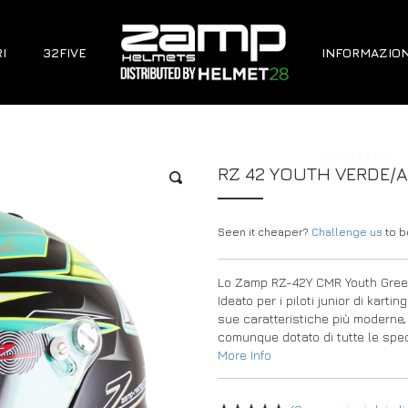
I
32FIVE
INFORMAZION
CONTATTO
RZ 42 YOUTH VERDE/
🔍
Seen it cheaper?
Challenge us
to be
Lo Zamp RZ-42Y CMR Youth Green/
Ideato per i piloti junior di kar
sue caratteristiche più moderne
comunque dotato di tutte le speci
More Info