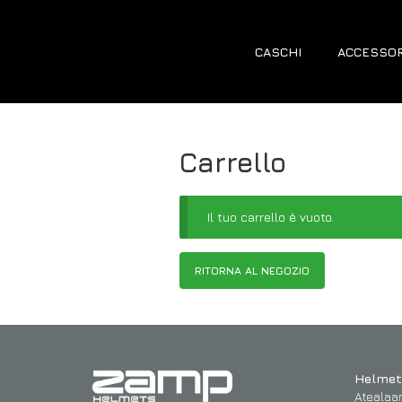
CASCHI
ACCESSOR
Carrello
Il tuo carrello è vuoto.
RITORNA AL NEGOZIO
Helmet
Atealaa