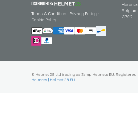
Herenta
Belgium
Terms & Condition
·
Privacy Policy
·
2200
Cookie Policy
© Helmet 28 Ltd trading as Zamp Helmets EU. Registered 
Helmets | Helmet 28 EU