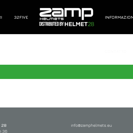
I
32FIVE
INFORMAZION
CONTATTO
 28
info@zamphelmets.eu
n 36