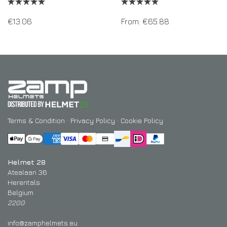
€
13.06
From:
€
65.88
Terms & Condition
·
Privacy Policy
·
Cookie Policy
Helmet 28
Atealaan 36
Herentals
Belgium
2200
info@zamphelmets.eu