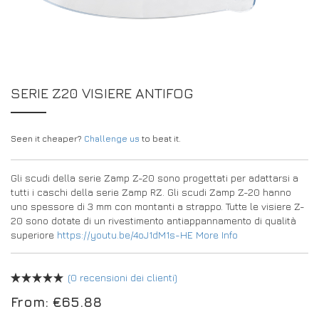
DRIVERS/PARTNERS
FAQS
RISORSE
DRIVERS/PARTNERS
IL MIO ACCOUNT
CONTATTO
SERIE Z20 VISIERE ANTIFOG
IL MIO ACCOUNT
PAGINA DI RICHIESTA DEL CONCESSIONARIO
Seen it cheaper?
Challenge us
to beat it.
MODULO DI REGISTRAZIONE DEGLI AMBASCIATORI
Gli scudi della serie Zamp Z-20 sono progettati per adattarsi a
tutti i caschi della serie Zamp RZ. Gli scudi Zamp Z-20 hanno
uno spessore di 3 mm con montanti a strappo. Tutte le visiere Z-
20 sono dotate di un rivestimento antiappannamento di qualità
superiore
https://youtu.be/4oJ1dM1s-HE
More Info
(
0
recensioni dei clienti)
From:
€
65.88