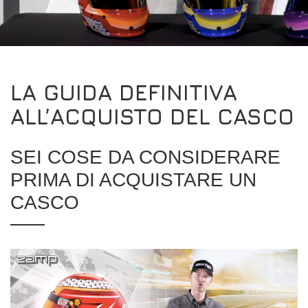
DRIVERS/PARTNERS
FAQS
RISORSE
DRIVERS/PARTNERS
IL MIO ACCOUNT
CONTATTO
LA GUIDA DEFINITIVA
IL MIO ACCOUNT
ALL’ACQUISTO DEL CASCO
PAGINA DI RICHIESTA DEL CONCESSIONARIO
MODULO DI REGISTRAZIONE DEGLI AMBASCIATORI
SEI COSE DA CONSIDERARE
PRIMA DI ACQUISTARE UN
CASCO