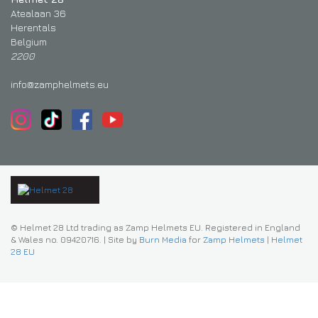
Atealaan 36
Herentals
Belgium
2200
info@zamphelmets.eu
© Helmet 28 Ltd trading as Zamp Helmets EU. Registered in England
& Wales no. 09420716.
|
Site by
Burn Media
for
Zamp Helmets | Helmet
28 EU