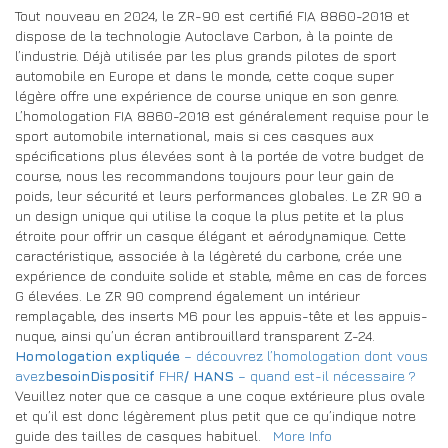
Tout nouveau en 2024, le ZR-90 est certifié FIA 8860-2018 et
dispose de la technologie Autoclave Carbon, à la pointe de
l’industrie. Déjà utilisée par les plus grands pilotes de sport
automobile en Europe et dans le monde, cette coque super
légère offre une expérience de course unique en son genre.
L’homologation FIA 8860-2018 est généralement requise pour le
sport automobile international, mais si ces casques aux
spécifications plus élevées sont à la portée de votre budget de
course, nous les recommandons toujours pour leur gain de
poids, leur sécurité et leurs performances globales. Le ZR 90 a
un design unique qui utilise la coque la plus petite et la plus
étroite pour offrir un casque élégant et aérodynamique. Cette
caractéristique, associée à la légèreté du carbone, crée une
expérience de conduite solide et stable, même en cas de forces
G élevées. Le ZR 90 comprend également un intérieur
remplaçable, des inserts M6 pour les appuis-tête et les appuis-
nuque, ainsi qu’un écran antibrouillard transparent Z-24.
Homologation expliquée
– découvrez l’homologation dont vous
avez
besoinDispositif
FHR
/ HANS
– quand est-il nécessaire ?
Veuillez noter que ce casque a une coque extérieure plus ovale
et qu’il est donc légèrement plus petit que ce qu’indique notre
guide des tailles de casques habituel.
More Info