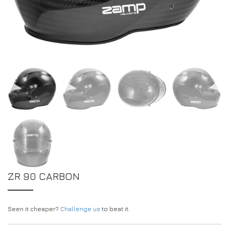
CONCESSIONNAIRES
DRIVERS/PARTNERS
FAQS
RESSOURCES
DRIVERS/PARTNERS
CONTACT
MON COMPTE
MON COMPTE
PAGE DE DEMANDE DE RENSEIGNEMENTS POUR LES
CONCESSIONNAIRES
FORMULAIRE D’INSCRIPTION DES AMBASSADEURS
ZR 90 CARBON
Seen it cheaper?
Challenge us
to beat it.