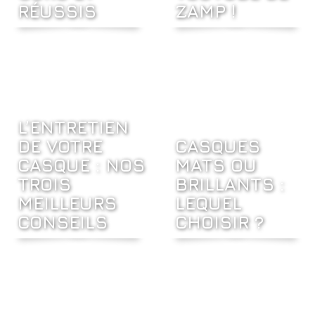
RÉUSSIS
ZAMP !
L’ENTRETIEN
DE VOTRE
CASQUES
CASQUE : NOS
MATS OU
TROIS
BRILLANTS :
MEILLEURS
LEQUEL
CONSEILS
CHOISIR ?