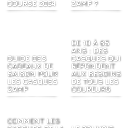
COURSE 2024
ZAMP ?
DE 10 À 65
ANS : DES
GUIDE DES
CASQUES QUI
CADEAUX DE
RÉPONDENT
SAISON POUR
AUX BESOINS
LES CASQUES
DE TOUS LES
ZAMP
COUREURS
COMMENT LES