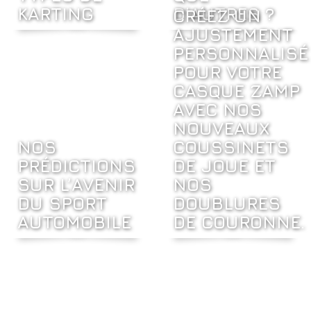
KARTING
D’AUTRES ?
CRÉEZ UN
AJUSTEMENT
PERSONNALISÉ
POUR VOTRE
CASQUE ZAMP
AVEC NOS
NOUVEAUX
NOS
COUSSINETS
PRÉDICTIONS
DE JOUE ET
SUR L’AVENIR
NOS
DU SPORT
DOUBLURES
AUTOMOBILE
DE COURONNE.