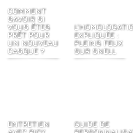
COMMENT
SAVOIR SI
VOUS ÊTES
L’HOMOLOGATI
PRÊT POUR
EXPLIQUÉE :
UN NOUVEAU
PLEINS FEUX
CASQUE ?
SUR SNELL
ENTRETIEN
GUIDE DE
AVEC RICK
PERSONNALISA