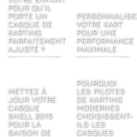
POUR QU’IL
PORTE UN
PERSONNALISE
CASQUE DE
VOTRE KART
KARTING
POUR UNE
PARFAITEMENT
PERFORMANCE
AJUSTÉ ?
MAXIMALE
POURQUOI
METTEZ À
LES PILOTES
JOUR VOTRE
DE KARTING
CASQUE
MODERNES
SNELL 2015
CHOISISSENT-
POUR LA
ILS LES
SAISON DE
CASQUES