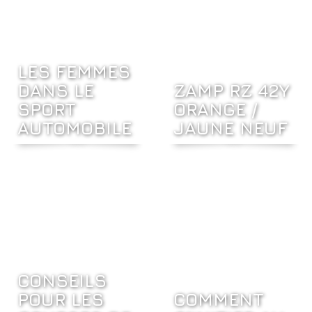
LES FEMMES
DANS LE
ZAMP RZ 42Y
SPORT
ORANGE /
AUTOMOBILE
JAUNE NEUF
CONSEILS
POUR LES
COMMENT