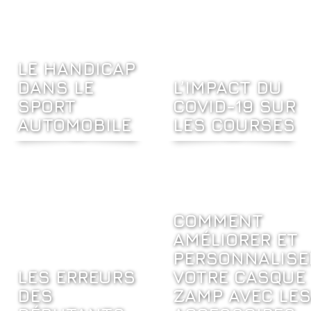
LE HANDICAP
DANS LE
L’IMPACT DU
SPORT
COVID-19 SUR
AUTOMOBILE
LES COURSES
COMMENT
AMÉLIORER ET
PERSONNALISE
LES ERREURS
VOTRE CASQUE
DES
ZAMP AVEC LES