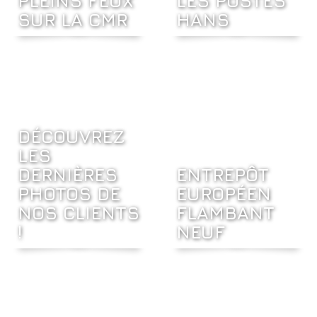
PLEINS FEUX
LES POSTES
SUR LA CMR
HANS
DÉCOUVREZ
LES
DERNIÈRES
ENTREPÔT
PHOTOS DE
EUROPÉEN
NOS CLIENTS
FLAMBANT
!
NEUF