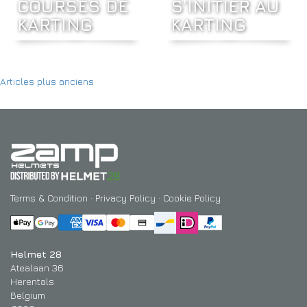
COURSES DE
S’INITIER AU
KARTING
KARTING
Articles plus anciens
Terms & Condition
·
Privacy Policy
·
Cookie Policy
Helmet 28
Atealaan 36
Herentals
Belgium