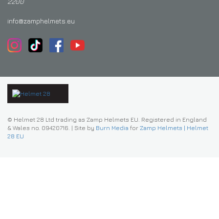
2200
info@zamphelmets.eu
© Helmet 28 Ltd trading as Zamp Helmets EU. Registered in England
& Wales no. 09420716.
|
Site by
Burn Media
for
Zamp Helmets | Helmet
28 EU