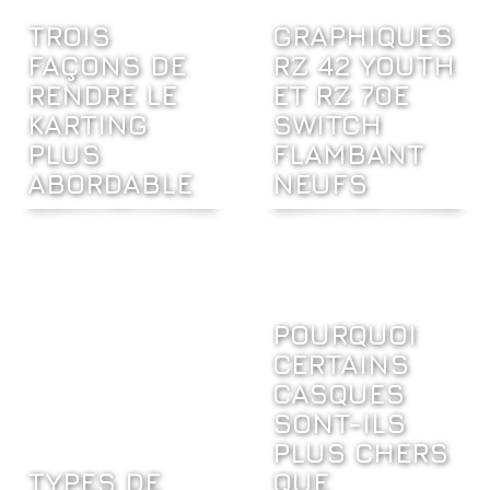
TROIS
GRAPHIQUES
FAÇONS DE
RZ 42 YOUTH
RENDRE LE
ET RZ 70E
KARTING
SWITCH
PLUS
FLAMBANT
ABORDABLE
NEUFS
POURQUOI
CERTAINS
CASQUES
SONT-ILS
PLUS CHERS
TYPES DE
QUE