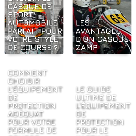
CASQUE DE
SPORT
AUTOMOBILE
LES
PARFAIT POUR
AVANTAGES
VOTRE STYLE
D’UN CASQUE
DE COURSE ?
ZAMP
COMMENT
CHOISIR
L’ÉQUIPEMENT
LE GUIDE
DE
ULTIME DE
PROTECTION
L’ÉQUIPEMENT
ADÉQUAT
DE
POUR VOTRE
PROTECTION
FORMULE DE
POUR LE