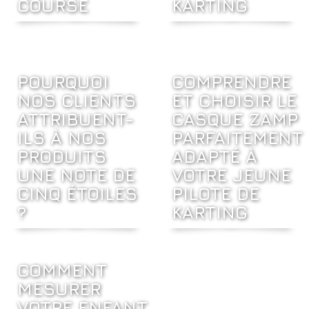
COURSE
KARTING
POURQUOI
COMPRENDRE
NOS CLIENTS
ET CHOISIR LE
ATTRIBUENT-
CASQUE ZAMP
ILS À NOS
PARFAITEMENT
PRODUITS
ADAPTÉ À
UNE NOTE DE
VOTRE JEUNE
CINQ ÉTOILES
PILOTE DE
?
KARTING
COMMENT
MESURER
VOTRE ENFANT