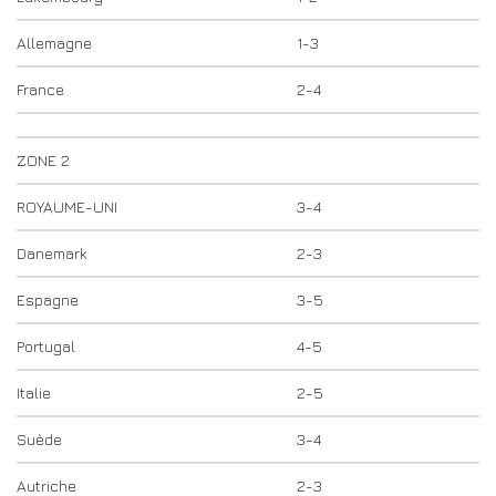
Allemagne
1-3
France
2-4
ZONE 2
ROYAUME-UNI
3-4
Danemark
2-3
Espagne
3-5
Portugal
4-5
Italie
2-5
Suède
3-4
Autriche
2-3