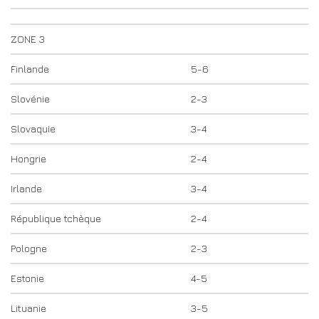
ZONE 3
Finlande
5-6
Slovénie
2-3
Slovaquie
3-4
Hongrie
2-4
Irlande
3-4
République tchèque
2-4
Pologne
2-3
Estonie
4-5
Lituanie
3-5