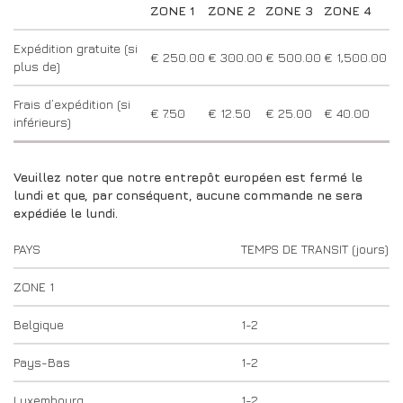
CONCESSIONNAIRES
ZONE 1
ZONE 2
ZONE 3
ZONE 4
DRIVERS/PARTNERS
Expédition gratuite (si
FAQS
RESSOURCES
€ 250.00
€ 300.00
€ 500.00
€ 1,500.00
plus de)
DRIVERS/PARTNERS
CONTACT
Frais d’expédition (si
MON COMPTE
€ 7.50
€ 12.50
€ 25.00
€ 40.00
inférieurs)
MON COMPTE
PAGE DE DEMANDE DE RENSEIGNEMENTS POUR LES
CONCESSIONNAIRES
Veuillez noter que notre entrepôt européen est fermé le
lundi et que, par conséquent, aucune commande ne sera
FORMULAIRE D’INSCRIPTION DES AMBASSADEURS
expédiée le lundi.
PAYS
TEMPS DE TRANSIT (jours)
ZONE 1
Belgique
1-2
Pays-Bas
1-2
Luxembourg
1-2