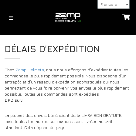
HELMETS
CASQUES
A PROPOS DE
DÉLAIS D’EXPÉDITION
FIA – 8859
JEUNES – CMR 2016
L’HOMOLOGATION EXPLIQUÉE
JEUNES – CMR 2016
FIA – 8859
DÉLAIS D’EXPÉDITION
Chez
Zamp Helmets
, nous nous efforçons d’expédier toutes les
CASQUES
RETOURS
commandes le plus rapidement possible. Nous disposons d’un
ACCESSORIES
entrepôt et d’un réseau d’expédition sophistiqués qui nous
POTEAUX HANS, DISPOSITIFS HANS ET FHR
ACCESSOIRES
32FIVE
permettent de vous faire parvenir vos envois le plus rapidement
MODES DE PAIEMENT
possible. Toutes les commandes sont expédiées
VISIÈRES
NOUVELLES
DPD suivi
FAQ
ACCESSOIRES POUR CASQUES
.
RETOURS
NOUVELLES
La plupart des envois bénéficient de la LIVRAISON GRATUITE,
AUTRE
CONTACT
mais toutes les autres commandes sont livrées au tarif
BLOG
standard. Cela dépend du pays.
32FIVE
PAGE DE DEMANDE DE RENSEIGNEMENTS POUR LES
DEALERS