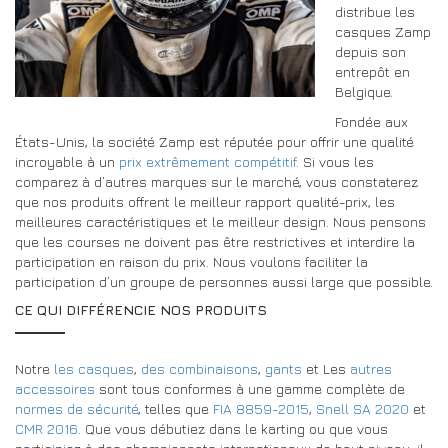
CONCESSIONNAIRES
distribue les
DRIVERS/PARTNERS
casques Zamp
depuis son
FAQS
RESSOURCES
entrepôt en
DRIVERS/PARTNERS
Belgique.
CONTACT
MON COMPTE
Fondée aux
MON COMPTE
États-Unis, la société Zamp est réputée pour offrir une qualité
incroyable à un
prix extrêmement compétitif
. Si vous les
PAGE DE DEMANDE DE RENSEIGNEMENTS POUR LES
comparez à d’autres marques sur le marché, vous constaterez
CONCESSIONNAIRES
que nos produits offrent le meilleur rapport qualité-prix, les
meilleures caractéristiques et le meilleur design. Nous pensons
FORMULAIRE D’INSCRIPTION DES AMBASSADEURS
que les courses ne doivent pas être restrictives et interdire la
participation en raison du prix. Nous voulons faciliter la
participation d’un groupe de personnes aussi large que possible.
CE QUI DIFFÉRENCIE NOS PRODUITS
Notre
les casques
,
des combinaisons
,
gants
et Les
autres
accessoires
sont tous conformes à une gamme complète de
normes de sécurité
, telles que
FIA 8859-2015
,
Snell SA 2020
et
CMR 2016
. Que vous débutiez dans le karting ou que vous