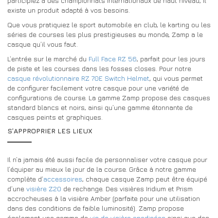
participiez à des championnats internationaux de haut niveau, il
existe un produit adapté à vos besoins.
Que vous pratiquiez le sport automobile en club, le karting ou les
séries de courses les plus prestigieuses au monde, Zamp a le
casque qu’il vous faut.
L’entrée sur le marché du
Full Face RZ 56
, parfait pour les jours
de piste et les courses dans les fosses closes. Pour notre
casque révolutionnaire RZ 70E Switch Helmet
, qui vous permet
de configurer facilement votre casque pour une variété de
configurations de course. La gamme Zamp propose des casques
standard blancs et noirs, ainsi qu’une gamme étonnante de
casques peints et graphiques.
S’APPROPRIER LES LIEUX
Il n’a jamais été aussi facile de personnaliser votre casque pour
l’équiper au mieux le jour de la course. Grâce à notre gamme
complète d’
accessoires
, chaque casque Zamp peut être équipé
d’une
visière Z20
de rechange. Des visières Iridium et Prism
accrocheuses à la visière Amber (parfaite pour une utilisation
dans des conditions de faible luminosité). Zamp propose
également une gamme de
vis de visière anodisées
ainsi que des