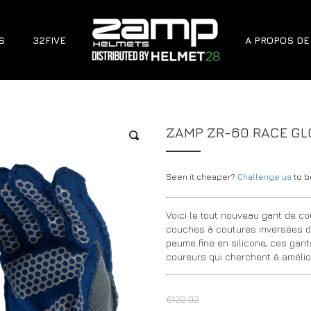
S
32FIVE
A PROPOS DE
ZAMP ZR-60 RACE GL
🔍
Seen it cheaper?
Challenge us
to be
Voici le tout nouveau gant de c
couches à coutures inversées de
paume fine en silicone, ces gant
coureurs qui cherchent à amélio
€
122.92