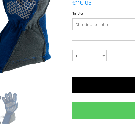
€
110.63
Taille