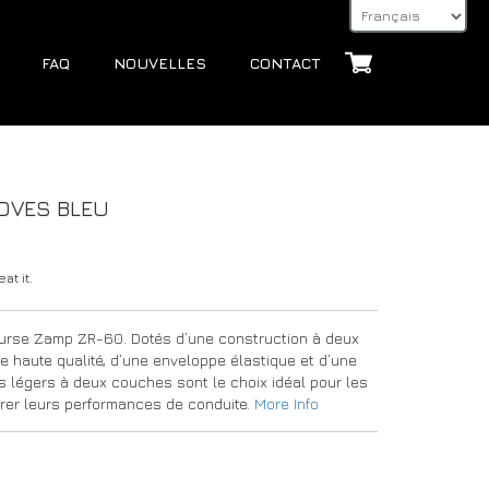
FAQ
NOUVELLES
CONTACT
OVES BLEU
at it.
ourse Zamp ZR-60. Dotés d’une construction à deux
 haute qualité, d’une enveloppe élastique et d’une
s légers à deux couches sont le choix idéal pour les
rer leurs performances de conduite.
More Info