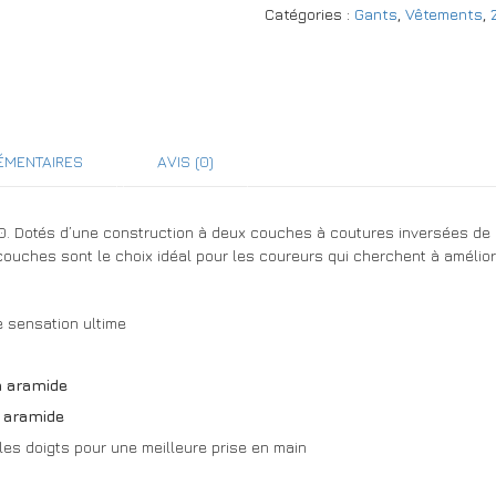
Catégories :
Gants
,
Vêtements
,
ÉMENTAIRES
AVIS (0)
. Dotés d’une construction à deux couches à coutures inversées de h
couches sont le choix idéal pour les coureurs qui cherchent à amélio
 sensation ultime
n aramide
n aramide
es doigts pour une meilleure prise en main