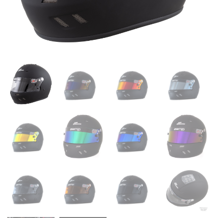
CONCESSIONNAIRES
DRIVERS/PARTNERS
FAQS
RESSOURCES
DRIVERS/PARTNERS
CONTACT
MON COMPTE
MON COMPTE
PAGE DE DEMANDE DE RENSEIGNEMENTS POUR LES
CONCESSIONNAIRES
FORMULAIRE D’INSCRIPTION DES AMBASSADEURS