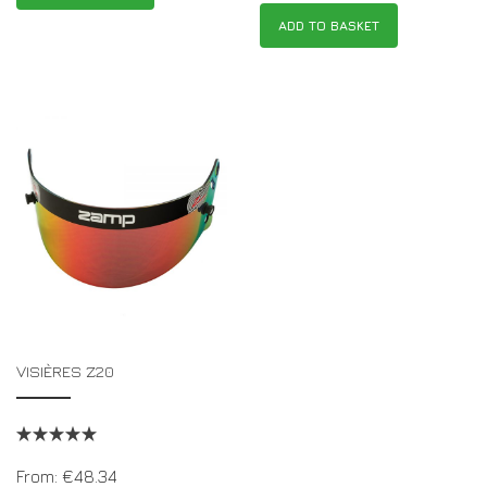
ADD TO BASKET
VISIÈRES Z20
From:
€
48.34