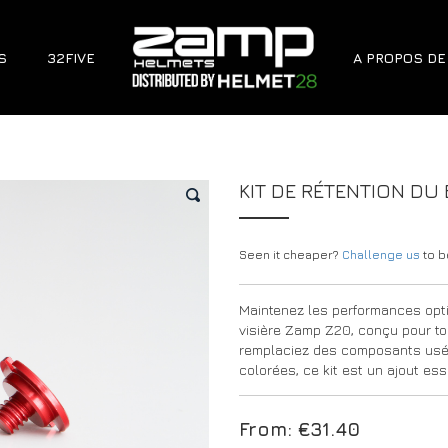
S
32FIVE
A PROPOS DE
KIT DE RÉTENTION DU
🔍
Seen it cheaper?
Challenge us
to be
Maintenez les performances opti
visière Zamp Z20, conçu pour t
remplaciez des composants usés
colorées, ce kit est un ajout es
From:
€
31.40