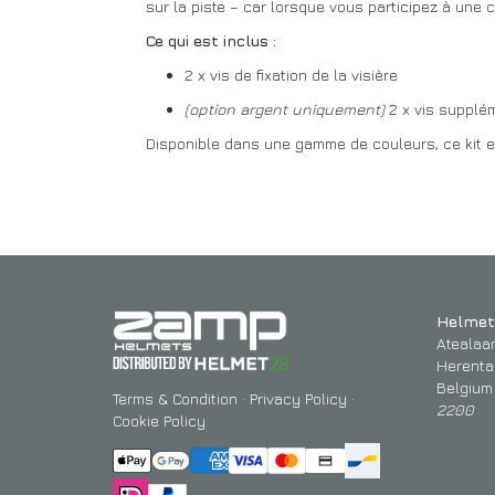
sur la piste – car lorsque vous participez à une 
Ce qui est inclus :
2 x vis de fixation de la visière
(option argent uniquement)
2 x vis supplém
Disponible dans une gamme de couleurs, ce kit es
Helmet
Atealaa
Herenta
Belgium
Terms & Condition
·
Privacy Policy
·
2200
Cookie Policy