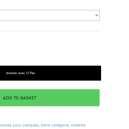
ADD TO BASKET
soires pour casques
,
Sans catégorie
,
Visières