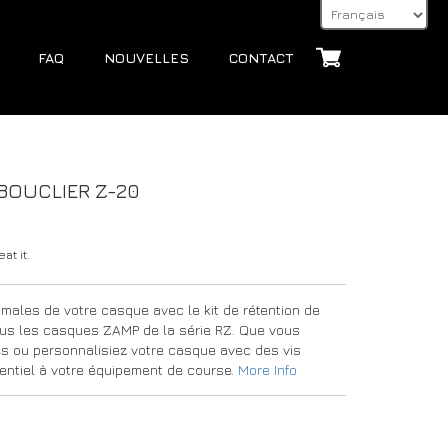
FAQ
NOUVELLES
CONTACT
 BOUCLIER Z-20
at it.
males de votre casque avec le kit de rétention de
ous les casques ZAMP de la série RZ. Que vous
 ou personnalisiez votre casque avec des vis
sentiel à votre équipement de course.
More Info