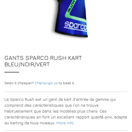
CONCESSIONNAIRES
DRIVERS/PARTNERS
FAQS
RESSOURCES
DRIVERS/PARTNERS
CONTACT
MON COMPTE
MON COMPTE
PAGE DE DEMANDE DE RENSEIGNEMENTS POUR LES
GANTS SPARCO RUSH KART
CONCESSIONNAIRES
BLEU/NOIR/VERT
FORMULAIRE D’INSCRIPTION DES AMBASSADEURS
Seen it cheaper?
Challenge us
to beat it.
Le Sparco Rush est un gant de kart d’entrée de gamme qui
comprend des caractéristiques que l’on ne trouve
habituellement que dans les modèles plus chers. Ces
caractéristiques en font un excellent rapport qualité-prix, adapté
au karting de tous niveaux.
More Info