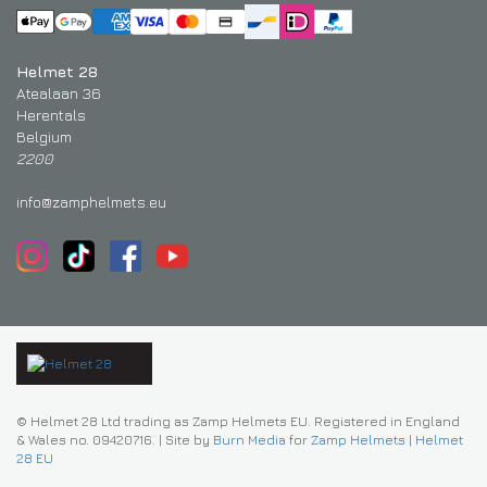
Helmet 28
Atealaan 36
Herentals
Belgium
2200
info@zamphelmets.eu
© Helmet 28 Ltd trading as Zamp Helmets EU. Registered in England
& Wales no. 09420716.
|
Site by
Burn Media
for
Zamp Helmets | Helmet
28 EU