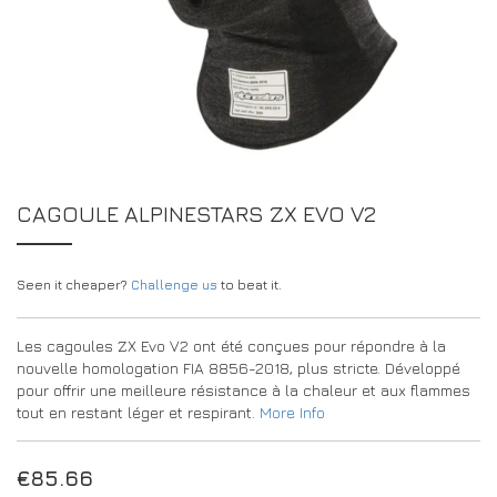
CONCESSIONNAIRES
DRIVERS/PARTNERS
FAQS
RESSOURCES
DRIVERS/PARTNERS
CONTACT
MON COMPTE
MON COMPTE
PAGE DE DEMANDE DE RENSEIGNEMENTS POUR LES
CAGOULE ALPINESTARS ZX EVO V2
CONCESSIONNAIRES
FORMULAIRE D’INSCRIPTION DES AMBASSADEURS
Seen it cheaper?
Challenge us
to beat it.
Les cagoules ZX Evo V2 ont été conçues pour répondre à la
nouvelle homologation FIA 8856-2018, plus stricte. Développé
pour offrir une meilleure résistance à la chaleur et aux flammes
tout en restant léger et respirant.
More Info
€
85.66