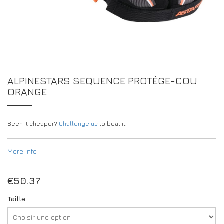
CONCESSIONNAIRES
DRIVERS/PARTNERS
FAQS
RESSOURCES
DRIVERS/PARTNERS
CONTACT
MON COMPTE
MON COMPTE
ALPINESTARS SEQUENCE PROTÈGE-COU
PAGE DE DEMANDE DE RENSEIGNEMENTS POUR LES
ORANGE
CONCESSIONNAIRES
FORMULAIRE D’INSCRIPTION DES AMBASSADEURS
Seen it cheaper?
Challenge us
to beat it.
More Info
€
50.37
Taille