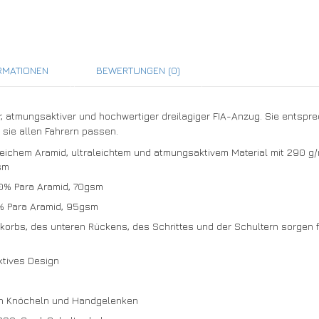
RMATIONEN
BEWERTUNGEN (0)
er, atmungsaktiver und hochwertiger dreilagiger FIA-Anzug. Sie ents
t sie allen Fahrern passen.
weichem Aramid, ultraleichtem und atmungsaktivem Material mit 290 g/
sm
0% Para Aramid, 70gsm
5% Para Aramid, 95gsm
rbs, des unteren Rückens, des Schrittes und der Schultern sorgen fü
ktives Design
an Knöcheln und Handgelenken