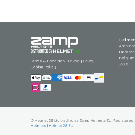
Helmet
Atealaa
Herenta
Belgium
Terms & Condition
·
Privacy Policy
·
2200
Cookie Policy
© Helmet 28 Ltd trading as Zamp Helmets EU. Registered 
Helmets | Helmet 28 EU