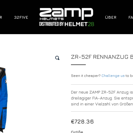
R
32FIVE
ÜBER
FA
ZR-52F RENNANZUG 
🔍
Seen it cheaper?
Challenge us
to be
Der neue ZAMP ZR-52F Anzug ist 
dreilagiger FIA-Anzug. Sie ent
sind in einer Vielzahl von Größen
€
728.36
Größe