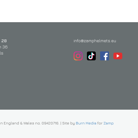
 28
info@zamphelmets.eu
n 36
ls
in England & Wales no. 09420716.
|
Site by
Burn Media
for
Zamp