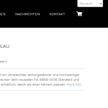
Q’S
NACHRICHTEN
KONTAKT
BLAU
at it.
ein ultraleichter, atmungsaktiver und hochwertiger
sprechen dem neuesten FIA 8856-2018 Standard und
 erhältlich, damit sie allen Fahrern passen.
More Info