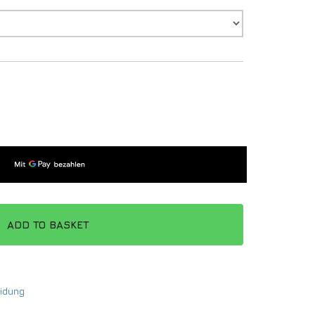
ADD TO BASKET
eidung