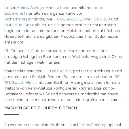
Unser
Helme
,
Anzüge
,
Handschuhe
und alle
anderen
Zubehörteile
erfüllen eine ganze Reihe von
Sicherheitsstandards
, wie
FIA 8859-2015
,
Snell SA 2020
und
CMR 2016
. Ganz gleich, ob Sie gerade erst mit dem Kartsport
beginnen oder an internationalen Meisterschaften auf höchstem
Niveau teilnehmen, es gibt ein Produkt, das Ihren Bedürfnissen
entspricht.
Ob Sie nun im Club-Motorsport, im Kartsport oder in den
prestigeträchtigsten Rennserien der Welt unterwegs sind, Zamp
hat den richtigen Helm für Sie.
Vom Markteinsteiger
Full Face RZ 56
, perfekt für Track Days und
geschlossene Cockpit-Rennen. Zu unserem revolutionären
RZ
70E Switch-Helm
, mit dem Sie Ihren Helm ganz einfach für eine
Vielzahl von Renn-Setups konfigurieren können. Das Zamp-
Sortiment umfasst weiße und schwarze Standardhelme sowie
eine beeindruckende Auswahl an bemalten, grafischen Helmen.
MACHEN SIE ES ZU IHREM EIGENEN
Es war noch nie so einfach, Ihren Helm für den Renntag optimal