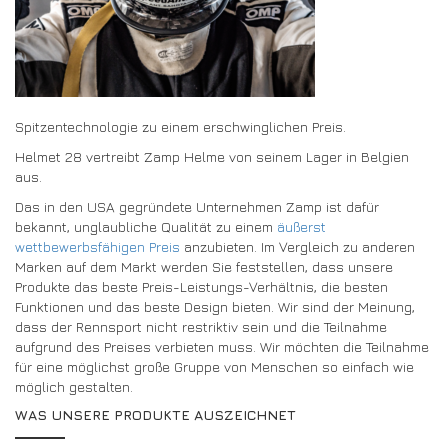
DRIVERS/PARTNERS
FAQS
RESSOURCEN
DRIVERS/PARTNERS
MEIN ACCOUNT
KONTAKT
Spitzentechnologie zu einem erschwinglichen Preis.
MEIN ACCOUNT
Helmet 28 vertreibt Zamp Helme von seinem Lager in Belgien
HÄNDLER-ANFRAGE-SEITE
aus.
ANMELDEFORMULAR FÜR BOTSCHAFTER
Das in den USA gegründete Unternehmen Zamp ist dafür
bekannt, unglaubliche Qualität zu einem
äußerst
wettbewerbsfähigen Preis
anzubieten. Im Vergleich zu anderen
Marken auf dem Markt werden Sie feststellen, dass unsere
Produkte das beste Preis-Leistungs-Verhältnis, die besten
Funktionen und das beste Design bieten. Wir sind der Meinung,
dass der Rennsport nicht restriktiv sein und die Teilnahme
aufgrund des Preises verbieten muss. Wir möchten die Teilnahme
für eine möglichst große Gruppe von Menschen so einfach wie
möglich gestalten.
WAS UNSERE PRODUKTE AUSZEICHNET