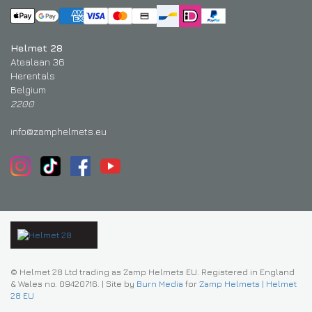
Helmet 28
Atealaan 36
Herentals
Belgium
2200
info@zamphelmets.eu
© Helmet 28 Ltd trading as Zamp Helmets EU. Registered in England
& Wales no. 09420716.
|
Site by
Burn Media
for
Zamp Helmets | Helmet
28 EU