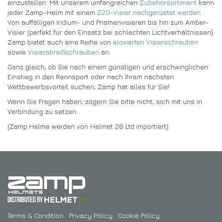
einzustellen. Mit unserem umfangreichen
Zubehörsortiment
kann
jeder Zamp-Helm mit einem
Z20-Visier nachgerüstet werden .
Von auffälligen Iridium- und Prismenvisieren bis hin zum Amber-
Visier (perfekt für den Einsatz bei schlechten Lichtverhältnissen).
Zamp bietet auch eine Reihe von
eloxierten Visierschrauben
sowie
Visierabreißschrauben
an.
Ganz gleich, ob Sie nach einem günstigen und erschwinglichen
Einstieg in den Rennsport oder nach Ihrem nächsten
Wettbewerbsvorteil suchen, Zamp hat alles für Sie!
Wenn Sie Fragen haben, zögern Sie bitte nicht, sich mit uns in
Verbindung zu setzen
.
(Zamp Helme werden von Helmet 28 Ltd importiert)
Terms & Condition
·
Privacy Policy
·
Cookie Policy