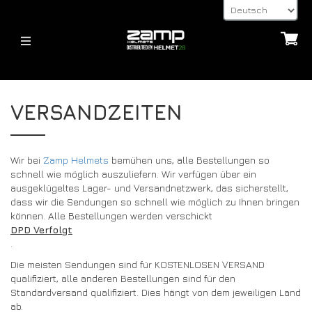
HELMETS
HELME
ÜBER
VERSANDZEITEN
FIA – 8859
JUGEND – CMR 2016
HOMOLOGATION ERKLÄRT
JUGEND – CMR 2016
FIA – 8859
VERSANDZEITEN
Wir bei
Zamp Helmets
bemühen uns, alle Bestellungen so
HELME
LIEFERT
schnell wie möglich auszuliefern. Wir verfügen über ein
ACCESSORIES
ausgeklügeltes Lager- und Versandnetzwerk, das sicherstellt,
HANS-POSTEN, HANS- UND FHR-GERÄTE
ZUBEHÖR
32FIVE
dass wir die Sendungen so schnell wie möglich zu Ihnen bringen
ZAHLUNGSARTEN
können. Alle Bestellungen werden verschickt
VISIERE
NACHRICHTEN
DPD Verfolgt
FAQ’S
ZUBEHÖR FÜR HELME
.
LIEFERT
NACHRICHTEN
Die meisten Sendungen sind für KOSTENLOSEN VERSAND
ANDERE
KONTAKT
qualifiziert, alle anderen Bestellungen sind für den
BLOG
Standardversand qualifiziert. Dies hängt von dem jeweiligen Land
32FIVE
HÄNDLER-ANFRAGE-SEITE
ab.
DEALERS