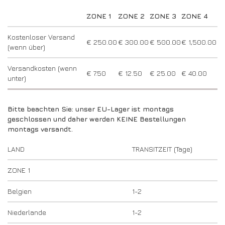
DRIVERS/PARTNERS
FAQS
ZONE 1
ZONE 2
ZONE 3
ZONE 4
RESSOURCEN
DRIVERS/PARTNERS
Kostenloser Versand
€ 250.00
€ 300.00
€ 500.00
€ 1,500.00
(wenn über)
MEIN ACCOUNT
KONTAKT
Versandkosten (wenn
MEIN ACCOUNT
€ 7.50
€ 12.50
€ 25.00
€ 40.00
unter)
HÄNDLER-ANFRAGE-SEITE
ANMELDEFORMULAR FÜR BOTSCHAFTER
Bitte beachten Sie: unser EU-Lager ist montags
geschlossen und daher werden KEINE Bestellungen
montags versandt.
LAND
TRANSITZEIT (Tage)
ZONE 1
Belgien
1-2
Niederlande
1-2