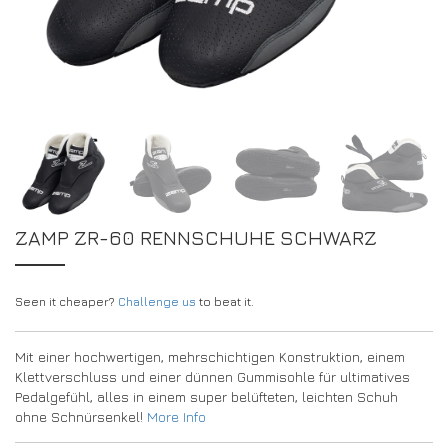
DRIVERS/PARTNERS
FAQS
RESSOURCEN
DRIVERS/PARTNERS
MEIN ACCOUNT
KONTAKT
MEIN ACCOUNT
HÄNDLER-ANFRAGE-SEITE
ANMELDEFORMULAR FÜR BOTSCHAFTER
ZAMP ZR-60 RENNSCHUHE SCHWARZ
Seen it cheaper?
Challenge us
to beat it.
Mit einer hochwertigen, mehrschichtigen Konstruktion, einem
Klettverschluss und einer dünnen Gummisohle für ultimatives
Pedalgefühl, alles in einem super belüfteten, leichten Schuh
ohne Schnürsenkel!
More Info