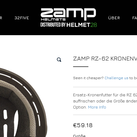
R
32FIVE
ÜBER
FA
ZAMP RZ-62 KRONEN
🔍
Seen it cheaper?
Challenge us
to be
Ersatz-Kronenfutter für die RZ 
auffrischen oder die Größe änder
Option.
More Info
€
59.18
Größe