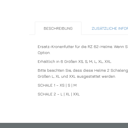
BESCHREIBUNG
ZUSÄTZLICHE INFO
Ersatz-Kronenfutter für die RZ 62-Helme. Wenn Si
Option.
Erhältlich in 6 Größen XS, S, M, L, XL, XXL.
Bitte beachten Sie, dass diese Helme 2 Schaleng
Größen L, XL und XXL ausgestattet werden.
SCHALE 1 – XS | S | M
SCHALE 2 – L | XL | XXL