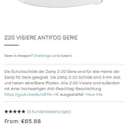
DRIVERS/PARTNERS
FAQS
RESSOURCEN
DRIVERS/PARTNERS
MEIN ACCOUNT
KONTAKT
Z20 VISIERE ANTIFOG SERIE
MEIN ACCOUNT
HÄNDLER-ANFRAGE-SEITE
Seen it cheaper?
Challenge us
to beat it.
ANMELDEFORMULAR FÜR BOTSCHAFTER
Die Schutzschilde der Zamp Z-20 Serie sind für alle Helme der
Zamp RZ Serie geeignet. Die Zamp Z-20 Schilde sind 3 mm dick
und haben abreißbare Pfosten. Alle Z-20 Visiere sind außerdem
mit einer hochwertigen Anti-Beschlag-Beschichtung
https://youtu.be/4oJ1dM1s-HE
ausgestattet.
More Info
(
0
Kundenbewertungen)
From:
€
65.88