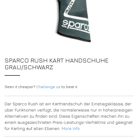
DRIVERS/PARTNERS
FAQS
RESSOURCEN
DRIVERS/PARTNERS
MEIN ACCOUNT
KONTAKT
MEIN ACCOUNT
HÄNDLER-ANFRAGE-SEITE
SPARCO RUSH KART HANDSCHUHE
ANMELDEFORMULAR FÜR BOTSCHAFTER
GRAU/SCHWARZ
Seen it cheaper?
Challenge us
to beat it.
Der Sparco Rush ist ein Karthandschuh der Einstiegsklasse, der
über Funktionen verfügt, die normalerweise nur in höherpreisigen
Alternativen zu finden sind. Diese Eigenschaften machen ihn zu
einem ausgezeichneten Preis-Leistungs-Verhältnis und geeignet
für Karting auf allen Ebenen.
More Info