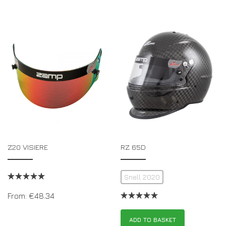
Z20 VISIERE
RZ 65D
Snell 2020
From:
€
48.34
ADD TO BASKET