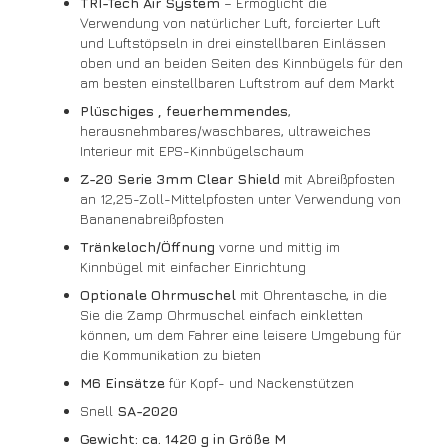
TRI-Tech Air System
– Ermöglicht die
Verwendung von natürlicher Luft, forcierter Luft
und Luftstöpseln in drei einstellbaren Einlässen
oben und an beiden Seiten des Kinnbügels für den
am besten einstellbaren Luftstrom auf dem Markt
Plüschiges
, feuerhemmendes
,
herausnehmbares/waschbares, ultraweiches
Interieur mit EPS-Kinnbügelschaum
Z-20 Serie 3mm Clear Shield
mit Abreißpfosten
an 12,25-Zoll-Mittelpfosten unter Verwendung von
Bananenabreißpfosten
Tränkeloch/Öffnung
vorne und mittig im
Kinnbügel mit einfacher Einrichtung
Optionale Ohrmuschel
mit Ohrentasche, in die
Sie die Zamp Ohrmuschel einfach einkletten
können, um dem Fahrer eine leisere Umgebung für
die Kommunikation zu bieten
M6 Einsätze
für Kopf- und Nackenstützen
Snell
SA-2020
Gewicht: ca. 1420 g in Größe M