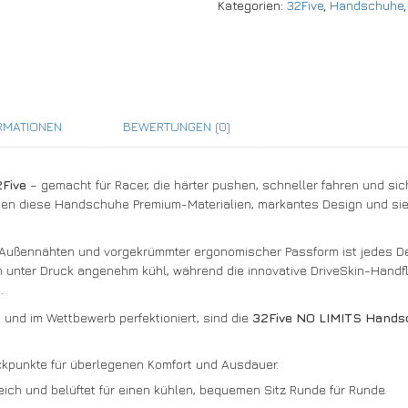
Kategorien:
32Five
,
Handschuhe
RMATIONEN
BEWERTUNGEN (0)
2Five
– gemacht für Racer, die härter pushen, schneller fahren und sich
einen diese Handschuhe Premium-Materialien, markantes Design und si
 Außennähten und vorgekrümmter ergonomischer Passform ist jedes Det
 unter Druck angenehm kühl, während die innovative DriveSkin-Handfl
.
 und im Wettbewerb perfektioniert, sind die
32Five NO LIMITS Hand
kpunkte für überlegenen Komfort und Ausdauer.
eich und belüftet für einen kühlen, bequemen Sitz Runde für Runde.