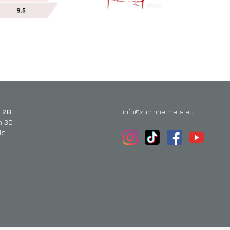
 28
info@zamphelmets.eu
n 36
ls