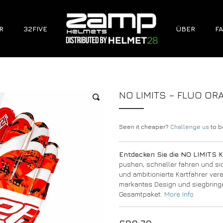
R
32FIVE
ÜBER
FA
NO LIMITS – FLUO OR
🔍
Seen it cheaper?
Challenge us
to be
Entdecken Sie die NO LIMITS K
pushen, schneller fahren und sic
und ambitionierte Kartfahrer ve
markantes Design und siegbrin
Gesamtpaket.
More Info