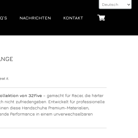
Q’S
NACHRICHTEN
KONTAKT
ANGE
at it.
ollektion von 32Five
– gemacht für Racer, die härter
h nicht zufriedengeben. Entwickelt für professionelle
reinen diese Handschuhe Premium-Materialien,
gende Performance in einem unverwechselbaren