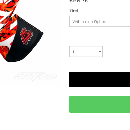
€
90.70
Titel