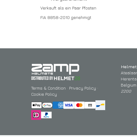
Verkauft als ein Paar Pfosten
FIA 8858-2010 genehmigt
Helmet
Atealaa
Herenta
Belgium
Terms & Condition
·
Privacy Policy
·
2200
Cookie Policy