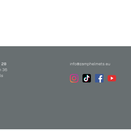
 28
info@zamphelmets.eu
n 36
ls