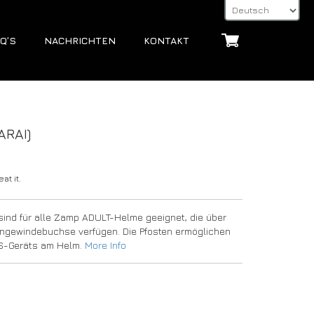
Q’S
NACHRICHTEN
KONTAKT
ARAI)
at it.
ind für alle Zamp ADULT-Helme geeignet, die über
engewindebuchse verfügen. Die Pfosten ermöglichen
NS-Geräts am Helm.
More Info