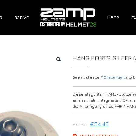
R
32FIVE
ÜBER
FA
HANS POSTS SILBER (
🔍
Seen it cheaper?
Challenge us
to be
Diese eleganten HANS-Stützen s
eine im Helm integrierte M6-Inn
die Anbringung eines FHR / HA
€
54.45
€
60.50