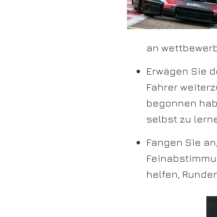
an wettbewerb
Erwägen Sie de
Fahrer weiter
begonnen habe
selbst zu lern
Fangen Sie an,
Feinabstimmun
helfen, Runden