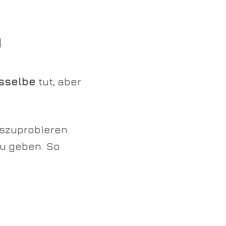
N
sselbe
tut, aber
uszuprobieren.
zu geben. So