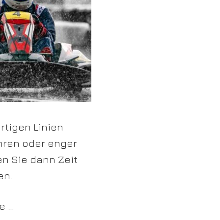
tigen Linien
hren oder enger
n Sie dann Zeit
en.
 … ️