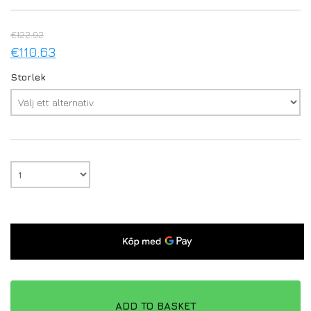
€
122.92
€
110.63
Storlek
ADD TO BASKET