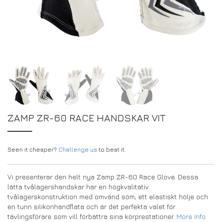
DRIVERS/PARTNERS
FAQS
RESURSER
DRIVERS/PARTNERS
MITT KONTO
KONTAKT
MITT KONTO
FÖRFRÅGNINGSSIDA FÖR ÅTERFÖRSÄLJARE
REGISTRERINGSFORMULÄR FÖR AMBASSADÖRER
ZAMP ZR-60 RACE HANDSKAR VIT
Seen it cheaper?
Challenge us
to beat it.
Vi presenterar den helt nya Zamp ZR-60 Race Glove. Dessa
lätta tvålagershandskar har en högkvalitativ
tvålagerskonstruktion med omvänd söm, ett elastiskt hölje och
en tunn silikonhandflata och är det perfekta valet för
tävlingsförare som vill förbättra sina körprestationer.
More Info