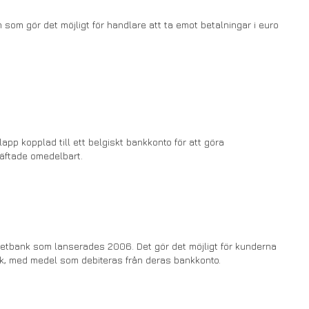
 som gör det möjligt för handlare att ta emot betalningar i euro
pp kopplad till ett belgiskt bankkonto för att göra
räftade omedelbart.
netbank som lanserades 2006. Det gör det möjligt för kunderna
ank, med medel som debiteras från deras bankkonto.