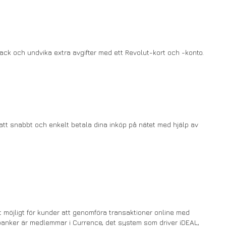
ck och undvika extra avgifter med ett Revolut-kort och -konto.
 att snabbt och enkelt betala dina inköp på nätet med hjälp av
möjligt för kunder att genomföra transaktioner online med
 banker är medlemmar i Currence, det system som driver iDEAL,