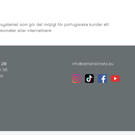
systemet som gör det möjligt för portugisiska kunder att
nkomater eller internetbank.
 28
info@zamphelmets.eu
n 36
ls