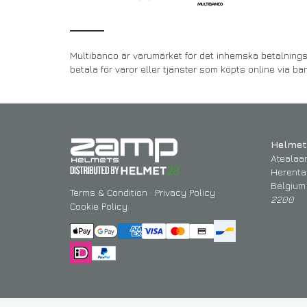
Multibanco är varumärket för det inhemska betalnings
betala för varor eller tjänster som köpts online via ba
Helmet
Atealaa
Herenta
Belgium
Terms & Condition
·
Privacy Policy
·
2200
Cookie Policy