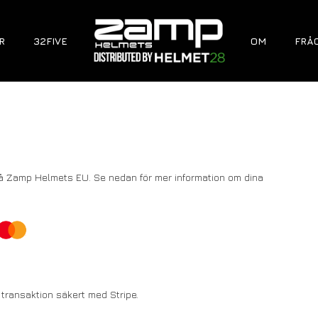
R
32FIVE
OM
FRÅ
ng på Zamp Helmets EU. Se nedan för mer information om dina
 transaktion säkert med Stripe.