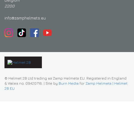
2200
DRIVERS/PARTNERS
FAQS
RESURSER
info@zamphelmets.eu
DRIVERS/PARTNERS
MITT KONTO
KONTAKT
MITT KONTO
FÖRFRÅGNINGSSIDA FÖR ÅTERFÖRSÄLJARE
REGISTRERINGSFORMULÄR FÖR AMBASSADÖRER
© Helmet 28 Ltd trading as Zamp Helmets EU. Registered in England
& Wales no. 09420716.
|
Site by
Burn Media
for
Zamp Helmets | Helmet
28 EU