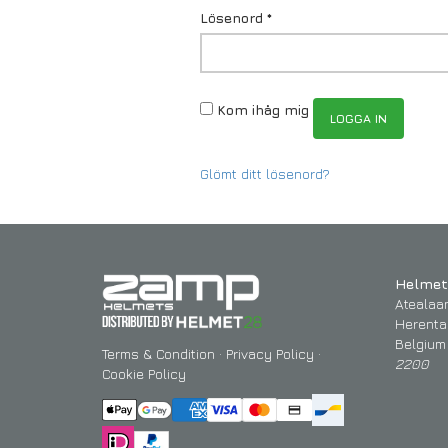
Lösenord
*
Kom ihåg mig
LOGGA IN
Glömt ditt lösenord?
Helmet
Atealaa
Herenta
Belgium
Terms & Condition
·
Privacy Policy
·
2200
Cookie Policy