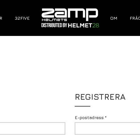
R
32FIVE
OM
FRÅ
REGISTRERA
E-postadress
*