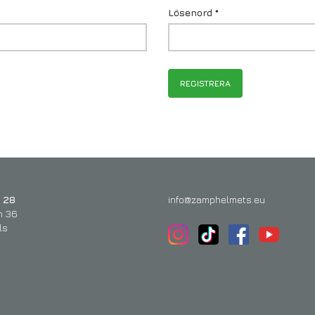
Lösenord
*
REGISTRERA
 28
info@zamphelmets.eu
n 36
ls