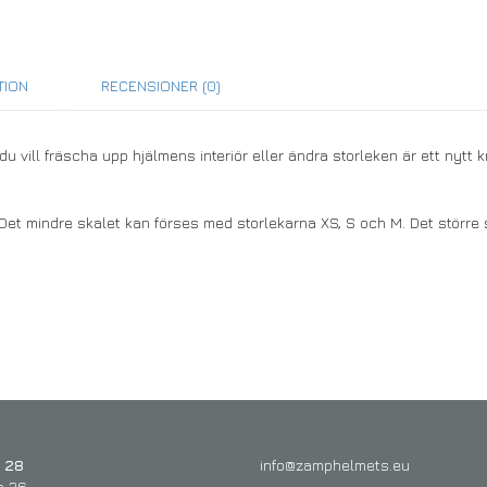
TION
RECENSIONER (0)
vill fräscha upp hjälmens interiör eller ändra storleken är ett nytt kr
 Det mindre skalet kan förses med storlekarna XS, S och M. Det större 
 28
info@zamphelmets.eu
n 36