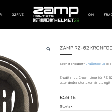
R
32FIVE
OM
FRÅ
ZAMP RZ-62 KRONFO
🔍
Seen it cheaper?
Challenge us
to be
Ersättande Crown Liner för RZ 62
eller ändra storleken är ett nytt 
€
59.18
Storlek