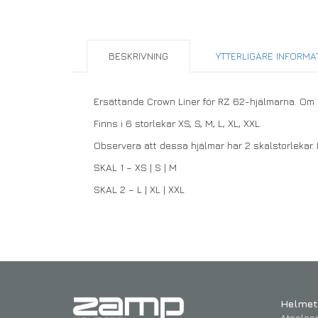
BESKRIVNING
YTTERLIGARE INFORMA
Ersättande Crown Liner för RZ 62-hjälmarna. Om du 
Finns i 6 storlekar XS, S, M, L, XL, XXL.
Observera att dessa hjälmar har 2 skalstorlekar.
SKAL 1 – XS | S | M
SKAL 2 – L | XL | XXL
Helmet
Atealaa