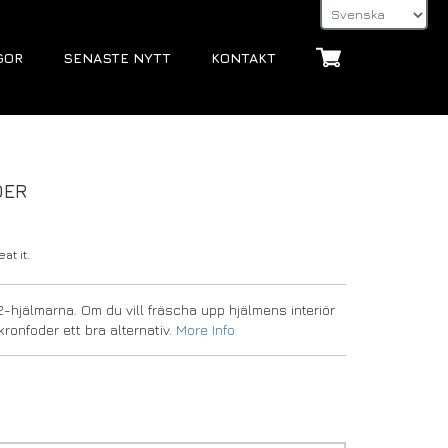
GOR
SENASTE NYTT
KONTAKT
DER
at it.
-hjälmarna. Om du vill fräscha upp hjälmens interiör
kronfoder ett bra alternativ.
More Info