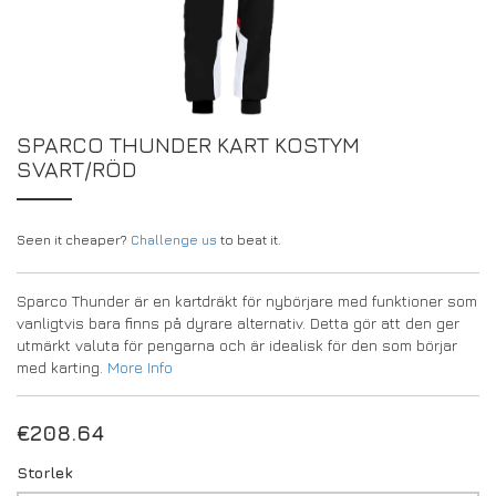
DRIVERS/PARTNERS
FAQS
RESURSER
DRIVERS/PARTNERS
MITT KONTO
KONTAKT
SPARCO THUNDER KART KOSTYM
MITT KONTO
SVART/RÖD
FÖRFRÅGNINGSSIDA FÖR ÅTERFÖRSÄLJARE
REGISTRERINGSFORMULÄR FÖR AMBASSADÖRER
Seen it cheaper?
Challenge us
to beat it.
Sparco Thunder är en kartdräkt för nybörjare med funktioner som
vanligtvis bara finns på dyrare alternativ. Detta gör att den ger
utmärkt valuta för pengarna och är idealisk för den som börjar
med karting.
More Info
€
208.64
Storlek