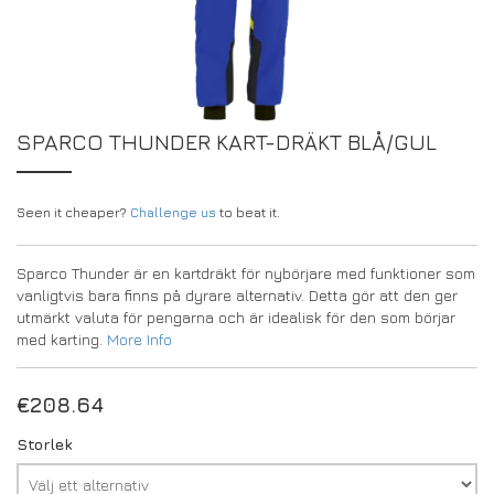
DRIVERS/PARTNERS
FAQS
RESURSER
DRIVERS/PARTNERS
MITT KONTO
KONTAKT
SPARCO THUNDER KART-DRÄKT BLÅ/GUL
MITT KONTO
FÖRFRÅGNINGSSIDA FÖR ÅTERFÖRSÄLJARE
Seen it cheaper?
Challenge us
to beat it.
REGISTRERINGSFORMULÄR FÖR AMBASSADÖRER
Sparco Thunder är en kartdräkt för nybörjare med funktioner som
vanligtvis bara finns på dyrare alternativ. Detta gör att den ger
utmärkt valuta för pengarna och är idealisk för den som börjar
med karting.
More Info
€
208.64
Storlek