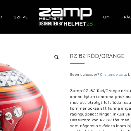
R
32FIVE
OM
FRÅ
RZ 62 RÖD/ORANGE
🔍
Seen it cheaper?
Challenge us
to be
Zamp RZ-62 Red/Orange erbjud
annan hjälm i samma prisklass
med ett otroligt luftflöde resu
kommer också att kunna anpas
racinguppsättningar, inklusive
Dessutom kan RZ 62 fås med nå
som någonsin skådats inom hj