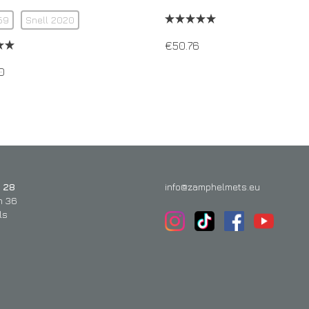
59
Snell 2020
€
50.76
0
 28
info@zamphelmets.eu
n 36
ls