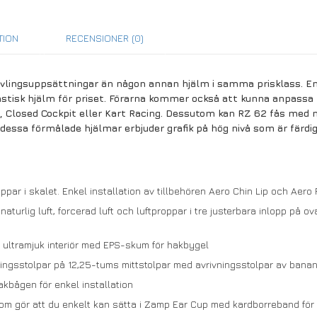
TION
RECENSIONER (0)
vlingsuppsättningar än någon annan hjälm i samma prisklass. En
ntastisk hjälm för priset. Förarna kommer också att kunna anpassa
, Closed Cockpit eller Kart Racing. Dessutom kan RZ 62 fås med n
essa förmålade hjälmar erbjuder grafik på hög nivå som är färdig
par i skalet. Enkel installation av tillbehören Aero Chin Lip och Aero 
 naturlig luft, forcerad luft och luftproppar i tre justerbara inlopp på
r, ultramjuk interiör med EPS-skum för hakbygel
ingsstolpar på 12,25-tums mittstolpar med avrivningsstolpar av bana
hakbågen för enkel installation
m gör att du enkelt kan sätta i Zamp Ear Cup med kardborreband för at