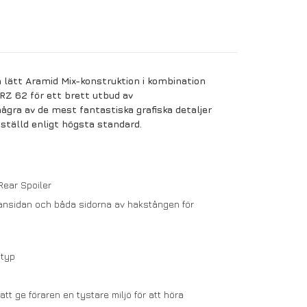
 lätt Aramid Mix-konstruktion i kombination
 RZ 62 för ett brett utbud av
ågra av de mest fantastiska grafiska detaljer
ställd enligt högsta standard.
Rear Spoiler
 ovansidan och båda sidorna av hakstången för
ntyp
t ge föraren en tystare miljö för att höra