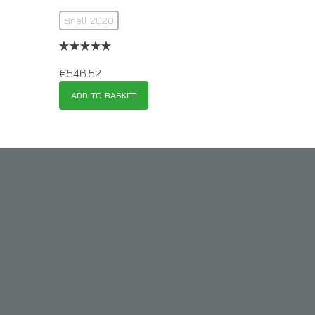
Snell 2020
€
546.52
ADD TO BASKET