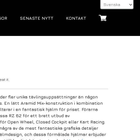
GOR
SENASTE NYTT
KONTAKT
at it.
er fler unika tävlingsuppsättningar än någon
. En lätt Aramid Mix-konstruktion i kombination
lterar i en fantastisk hjälm för priset. Förarna
sa RZ 62 för ett brett utbud av
 för Open Wheel, Closed Cockpit eller Kart Racing.
gra av de mest fantastiska grafiska detaljer
älmdesign, och dessa förmålade hjälmar erbjuder