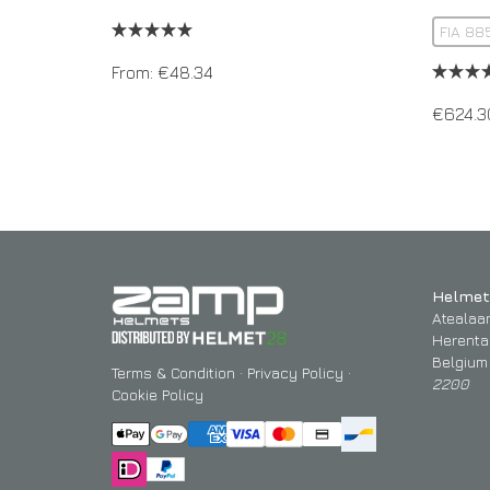
FIA 88
From:
€
48.34
€
624.3
Helmet
Atealaa
Herenta
Belgium
Terms & Condition
·
Privacy Policy
·
2200
Cookie Policy