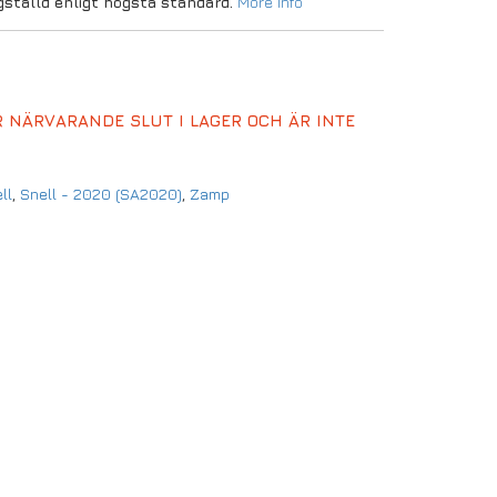
igställd enligt högsta standard.
More Info
 NÄRVARANDE SLUT I LAGER OCH ÄR INTE
ll
,
Snell - 2020 (SA2020)
,
Zamp