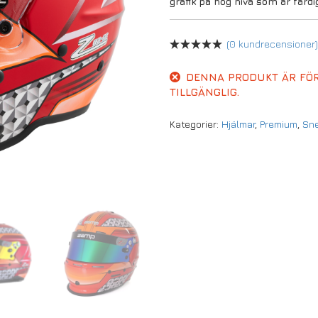
grafik på hög nivå som är färd
(
0
kundrecensioner)
DENNA PRODUKT ÄR FÖR
TILLGÄNGLIG.
Kategorier:
Hjälmar
,
Premium
,
Sne