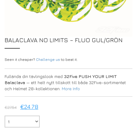
DRIVERS/PARTNERS
FAQS
RESURSER
DRIVERS/PARTNERS
MITT KONTO
KONTAKT
BALACLAVA NO LIMITS – FLUO GUL/GRÖN
MITT KONTO
FÖRFRÅGNINGSSIDA FÖR ÅTERFÖRSÄLJARE
Seen it cheaper?
Challenge us
to beat it.
REGISTRERINGSFORMULÄR FÖR AMBASSADÖRER
Fullända din tävlingslook med
32Five PUSH YOUR LIMIT
Balaclava
— ett helt nytt tillskott till både 32Five-sortimentet
och Helmet 28-kollektionen.
More Info
€
24.78
€
27.54