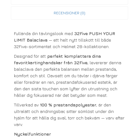
RECENSIONER (0)
Fullända din tävlingslook med
32Five PUSH YOUR
LIMIT Balaclava
— ett helt nytt tillskott till både
32Five-sortimentet och Helmet 28-kollektionen.
Designad för att
perfekt komplettera dina
favoritkartinghandskar från 32Five
, levererar denna
balaclava den perfekta balansen mellan prestanda,
komfort och stil. Oavsett om du tävlar i djärva färger
eller föredrar en ren, prestandafokuserad estetik, är
den den sista touchen som lyfter din utrustning och
håller dig fokuserad när det betyder som mest.
Tillverkad av
100 % prestandapolyester
, är den
ultralätt och andningsbar, sitter sömlöst under din
hjälm för att hålla dig sval, torr och bekväm — varv efter
varv.
Nyckelfunktioner