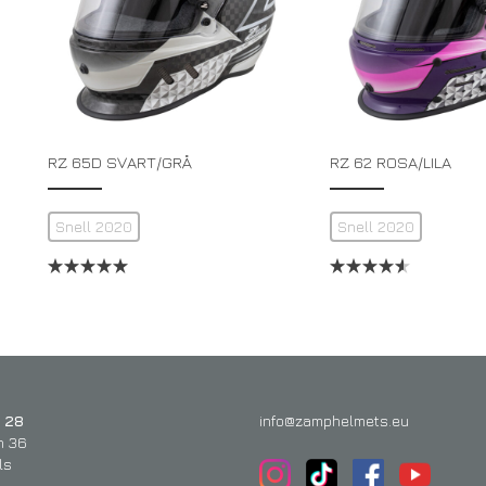
RZ 65D SVART/GRÅ
RZ 62 ROSA/LILA
Snell 2020
Snell 2020
 28
info@zamphelmets.eu
n 36
ls