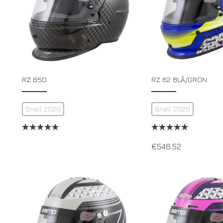
RZ 65D
RZ 62 BLÅ/GRÖN
Snell 2020
Snell 2020
€
546.52