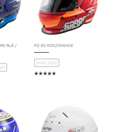
E BLÅ /
RZ 62 RÖD/ORANGE
Snell 2020
020