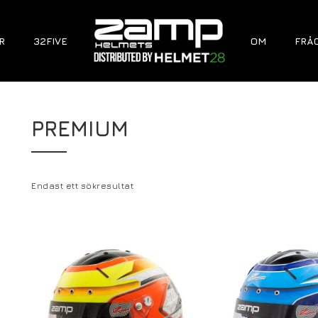
R
32FIVE
OM
FRÅ
PREMIUM
Endast ett sökresultat