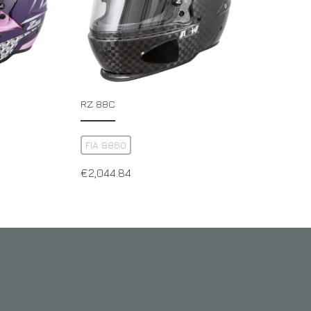
RZ 88C
FIA 8860
€
2,044.84