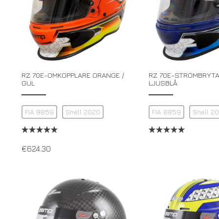
RZ 70E-OMKOPPLARE ORANGE /
RZ 70E-STRÖMBRYTAR
GUL
LJUSBLÅ
FIA 8859
Snell 2020
FIA 8859
Snell 2
€
624.30