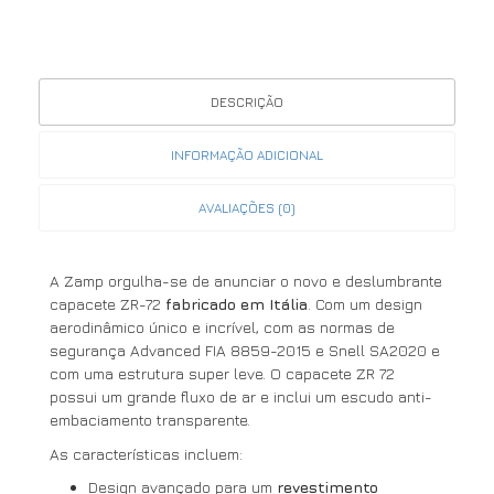
DESCRIÇÃO
INFORMAÇÃO ADICIONAL
AVALIAÇÕES (0)
A Zamp orgulha-se de anunciar o novo e deslumbrante
capacete ZR-72
fabricado em Itália
. Com um design
aerodinâmico único e incrível, com as normas de
segurança Advanced FIA 8859-2015 e Snell SA2020 e
com uma estrutura super leve. O capacete ZR 72
possui um grande fluxo de ar e inclui um escudo anti-
embaciamento transparente.
As características incluem:
Design avançado para um
revestimento