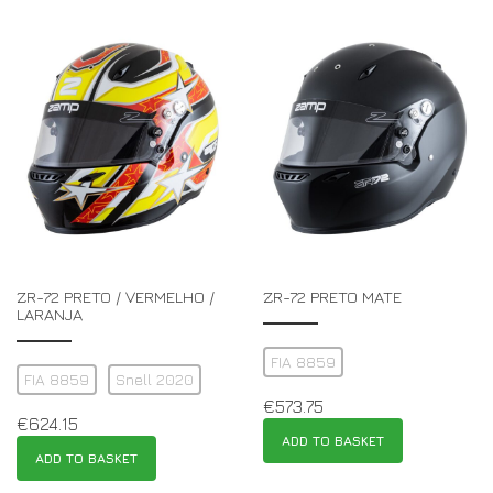
ZR-72 PRETO / VERMELHO /
ZR-72 PRETO MATE
LARANJA
FIA 8859
FIA 8859
Snell 2020
€
573.75
€
624.15
ADD TO BASKET
ADD TO BASKET