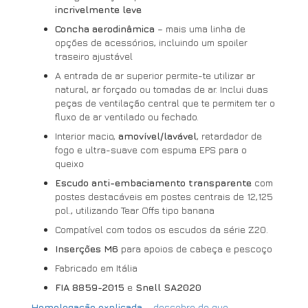
incrivelmente leve
Concha aerodinâmica
– mais uma linha de
opções de acessórios, incluindo um spoiler
traseiro ajustável
A entrada de ar superior permite-te utilizar ar
natural, ar forçado ou tomadas de ar. Inclui duas
peças de ventilação central que te permitem ter o
fluxo de ar ventilado ou fechado.
Interior macio,
amovível/lavável
, retardador de
fogo e ultra-suave com espuma EPS para o
queixo
Escudo anti-embaciamento transparente
com
postes destacáveis em postes centrais de 12,125
pol., utilizando Tear Offs tipo banana
Compatível com todos os escudos da série Z20.
Inserções M6
para apoios de cabeça e pescoço
Fabricado em Itália
FIA 8859-2015
e
Snell SA2020
Homologação explicada
– descobre de que