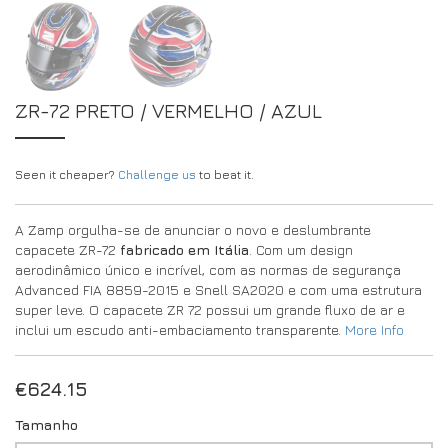
ZR-72 PRETO / VERMELHO / AZUL
Seen it cheaper?
Challenge us
to beat it.
A Zamp orgulha-se de anunciar o novo e deslumbrante
capacete ZR-72
fabricado em Itália
. Com um design
aerodinâmico único e incrível, com as normas de segurança
Advanced FIA 8859-2015 e Snell SA2020 e com uma estrutura
super leve. O capacete ZR 72 possui um grande fluxo de ar e
inclui um escudo anti-embaciamento transparente.
More Info
€
624.15
Tamanho